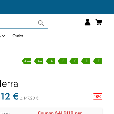
Carrell
Cerca
Outlet
o
A++
A+
A
B
C
D
E
Terra
,12 €
15%
2.147,20 €
Coupon SALDI10 per
 corso: