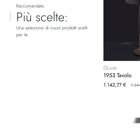
Raccomandato
Più scelte:
Una selezione di nuovi prodotti scelti
per te
OLuce
1953 Tavolo
Prezzo
1.142,77 €
1.34
speciale