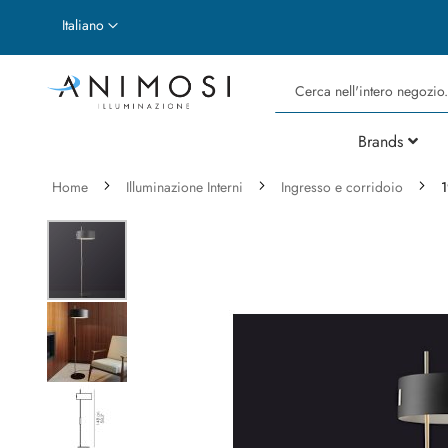
Lingua
Italiano
Cerca
Brands
Home
Illuminazione Interni
Ingresso e corridoio
1
Vai
alla
fine
della
galleria
di
immagini