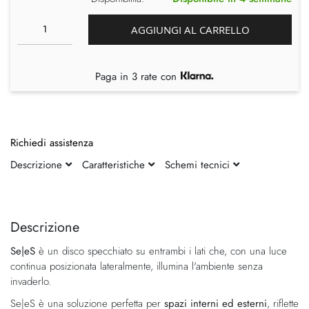
AGGIUNGI AL CARRELLO
Paga in 3 rate con
Richiedi assistenza
Descrizione
Caratteristiche
Schemi tecnici
Vai
Vai
alla
all'inizio
fine
della
Descrizione
della
galleria
Se|eS
è un disco specchiato su entrambi i lati che, con una luce
galleria
di
continua posizionata lateralmente, illumina l'ambiente senza
di
immagini
invaderlo.
immagini
Se|eS è una soluzione perfetta per
spazi interni ed esterni
, riflette