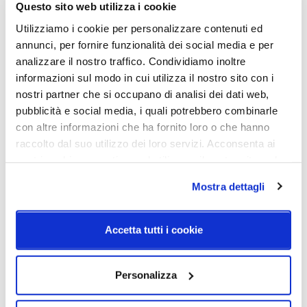
Questo sito web utilizza i cookie
Potenza e attacco
Dimmerazione
Utilizziamo i cookie per personalizzare contenuti ed
30W
Push & Artemide App
annunci, per fornire funzionalità dei social media e per
analizzare il nostro traffico. Condividiamo inoltre
Classe energetica
informazioni sul modo in cui utilizza il nostro sito con i
A++, A+
nostri partner che si occupano di analisi dei dati web,
pubblicità e social media, i quali potrebbero combinarle
con altre informazioni che ha fornito loro o che hanno
raccolto dal suo utilizzo dei loro servizi. Acconsenta ai
Schemi tecnici
nostri cookie se continua ad utilizzare il nostro sito web.
Mostra dettagli
Accetta tutti i cookie
Personalizza