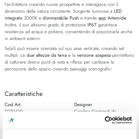
l'architettura creando nuove prospettive e interagisce con il
dinamismo della natura circostante. Sorgente luminosa a
LED
integrato
3000K e
dimmerabile Push
e tramite
app Artemide.
Inoltre, il suo altissimo grado di protezione
IP67
garantisce
resistenza ad acqua e polvere, consentendo di posizionarla anche
in ambienti esterni.
Se|eS può essere orientata sul suo asse verticale, creando set
multipli. Le
due altezze da terra
e la
versione sospesa
permettono
di catturare diversi punti di vista e riflessi per cambiare la
percezione dello spazio creando paesaggi scenografici.
Caratteristiche
Cod.Art.
Designer
T070410
Carolina Gismondi de
Bevilacqua
Dimensioni
Sorgente luminosa
Ø 350 mm x H 745 mm
Led integrato