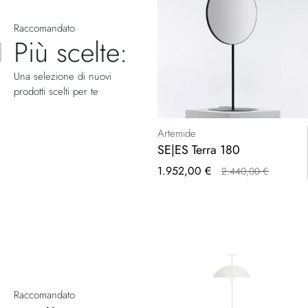
Raccomandato
Più scelte:
Una selezione di nuovi
prodotti scelti per te
Artemide
SE|ES Terra 180
Prezzo
1.952,00 €
2.440,00 €
speciale
Raccomandato