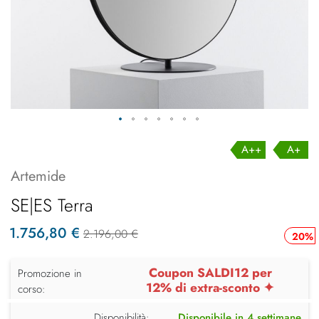
A++
A+
Artemide
SE|ES Terra
1.756,80 €
2.196,00 €
20%
Coupon SALDI12 per
Promozione in
12% di extra-sconto ✦
corso:
Disponibilità:
Disponibile in 4 settimane