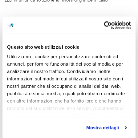
Caratteristiche
Cod.Art.
Designer
Adamas Sospensione S
Enzo Panzeri, 2025
Questo sito web utilizza i cookie
Colore led
Dimensioni
Utilizziamo i cookie per personalizzare contenuti ed
2700K
Ø 225mm – H. 230mm
annunci, per fornire funzionalità dei social media e per
analizzare il nostro traffico. Condividiamo inoltre
Sorgente luminosa
Potenza e attacco
informazioni sul modo in cui utilizza il nostro sito con i
Led integrato
9W - 624lm
nostri partner che si occupano di analisi dei dati web,
pubblicità e social media, i quali potrebbero combinarle
Dimmerazione
Classe energetica
DALI push
A++
con altre informazioni che ha fornito loro o che hanno
raccolto dal suo utilizzo dei loro servizi. Acconsenta ai
IP
nostri cookie se continua ad utilizzare il nostro sito web.
20
Mostra dettagli