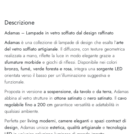
Vai
Vai
alla
all'inizio
fine
della
Descrizione
della
galleria
Adamas – Lampade in vetro soffiato dal design raffinato
galleria
di
di
immagini
Adamas
è una collezione di lampade di design che esalta l’
arte
immagini
del vetro soffiato artigianale
. Il diffusore, con texture geometrica
realizzata a mano, riflette la luce in modo elegante grazie a
sfumature morbide
e giochi di riflessi. Disponibile nei colori
bronzo, fumé, verde foresta e rosa
, integra una
sorgente LED
orientata verso il basso per un’illuminazione suggestiva e
funzionale.
Proposta in versione
a sospensione
,
da tavolo
e
da terra
, Adamas
abbina al vetro strutture in
ottone satinato
o
nero satinato
. Il
cavo
regolabile fino a 200 cm
garantisce versatilità e adattabilità in
qualsiasi ambiente.
Perfetta per
living moderni
,
camere eleganti
e
spazi contract di
design
, Adamas unisce
estetica, qualità artigianale
e
tecnologia
LED
in un’unica soluzione luminosa di grande impatto.