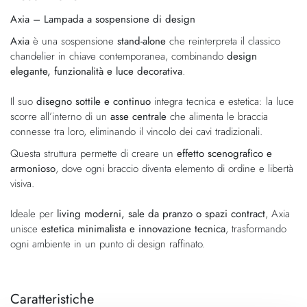
della
galleria
Axia – Lampada a sospensione di design
galleria
di
di
immagini
Axia
è una sospensione
stand-alone
che reinterpreta il classico
immagini
chandelier in chiave contemporanea, combinando
design
elegante, funzionalità e luce decorativa
.
Il suo
disegno sottile e continuo
integra tecnica e estetica: la luce
scorre all’interno di un
asse centrale
che alimenta le braccia
connesse tra loro, eliminando il vincolo dei cavi tradizionali.
Questa struttura permette di creare un
effetto scenografico e
armonioso
, dove ogni braccio diventa elemento di ordine e libertà
visiva.
Ideale per
living moderni, sale da pranzo o spazi contract
, Axia
unisce
estetica minimalista e innovazione tecnica
, trasformando
ogni ambiente in un punto di design raffinato.
Caratteristiche