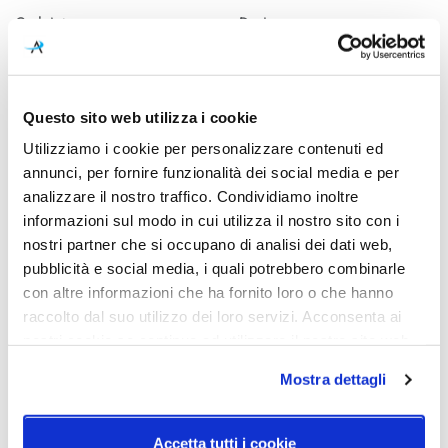
Cod.Art.
Designer
Axia Sospensione
Vittorio Venezia & Carolina
Martinelli - 2026
Dimensioni
Dimensione
Questo sito web utilizza i cookie
Ø780mm - H. max 4000mm
Rosone: Ø150mm - H. 50mm
Utilizziamo i cookie per personalizzare contenuti ed
Sorgente luminosa
Potenza e attacco
annunci, per fornire funzionalità dei social media e per
Led integrato
LED 24V - 2700/3000K -
analizzare il nostro traffico. Condividiamo inoltre
3510/3570lm - CRI90
informazioni sul modo in cui utilizza il nostro sito con i
nostri partner che si occupano di analisi dei dati web,
Dimmerazione
Diffusore
pubblicità e social media, i quali potrebbero combinarle
TRIAC
Vetro Bianco Satinato
con altre informazioni che ha fornito loro o che hanno
raccolto dal suo utilizzo dei loro servizi. Acconsenta ai
Classe energetica
IP
nostri cookie se continua ad utilizzare il nostro sito web.
A++
20
Mostra dettagli
Schemi tecnici
Accetta tutti i cookie