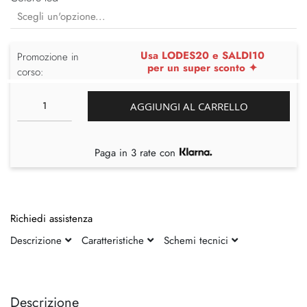
Usa LODES20 e SALDI10
Promozione in
per un super sconto ✦
corso:
AGGIUNGI AL CARRELLO
Paga in 3 rate con
Richiedi assistenza
Descrizione
Caratteristiche
Schemi tecnici
Vai
Vai
alla
all'inizio
fine
della
Descrizione