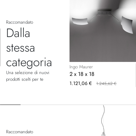
Raccomandato
Dalla
stessa
categoria
Ingo Maurer
Una selezione di nuovi
2 x 18 x 18
prodotti scelti per te
Prezzo
1.121,06 €
1.245,62 €
speciale
Raccomandato