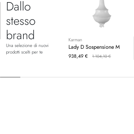
Dallo
stesso
brand
Karman
Una selezione di nuovi
Lady D Sospensione M
prodotti scelti per te
Prezzo
938,49 €
1.104,10 €
speciale