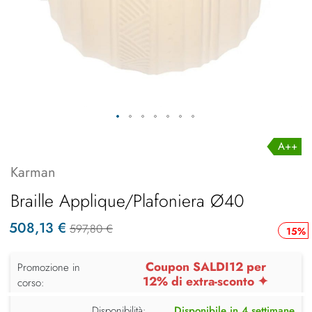
A++
Karman
Braille Applique/Plafoniera Ø40
508,13 €
597,80 €
15%
Coupon SALDI12 per
Promozione in
12% di extra-sconto ✦
corso:
Disponibilità:
Disponibile in 4 settimane