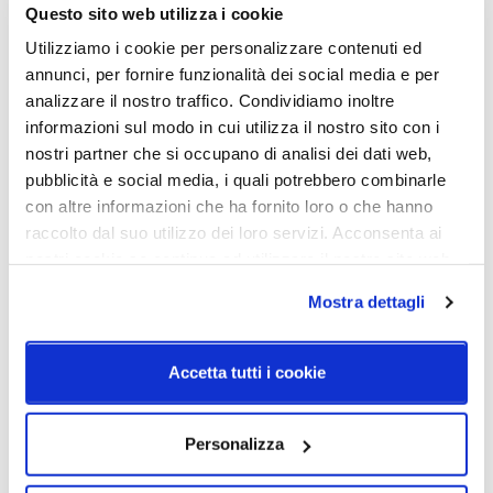
Potenza e attacco
Lampadina
Questo sito web utilizza i cookie
E27 - 1x max 105W
Esclusa
Utilizziamo i cookie per personalizzare contenuti ed
annunci, per fornire funzionalità dei social media e per
Diffusore
Classe energetica
Vetro satinato
A++
analizzare il nostro traffico. Condividiamo inoltre
informazioni sul modo in cui utilizza il nostro sito con i
IP
nostri partner che si occupano di analisi dei dati web,
20
pubblicità e social media, i quali potrebbero combinarle
con altre informazioni che ha fornito loro o che hanno
raccolto dal suo utilizzo dei loro servizi. Acconsenta ai
nostri cookie se continua ad utilizzare il nostro sito web.
Schemi tecnici
Mostra dettagli
Accetta tutti i cookie
Personalizza