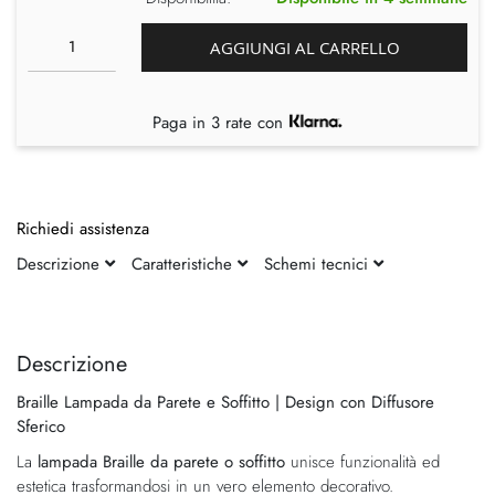
AGGIUNGI AL CARRELLO
Paga in 3 rate con
Richiedi assistenza
Descrizione
Caratteristiche
Schemi tecnici
Vai
Vai
alla
all'inizio
fine
della
Descrizione
della
galleria
Braille Lampada da Parete e Soffitto | Design con Diffusore
galleria
di
Sferico
di
immagini
immagini
La
lampada Braille da parete o soffitto
unisce funzionalità ed
estetica trasformandosi in un vero elemento decorativo.