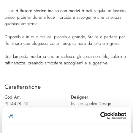
Il suo
diffusore sferico inciso con motivi tribali
regala un fascino
unico, proiettando una luce morbida e avvolgente che valorizza
qualsiasi ambiente.
Disponibile in due misure, piccola e grande, Braille è perfetta per
illuminare con eleganza zone living, camere da letto o ingressi.
Una lampada moderna che arricchisce gli spazi con stile, calore e
raffinatezza, creando atmosfere accoglienti e suggestive.
Caratteristiche
Cod.Art.
Designer
PL1442B INT
Matteo Ugolini Design
Dimensioni
Sorgente luminosa
Ø 400mm - H. 380mm
Lampadina Led