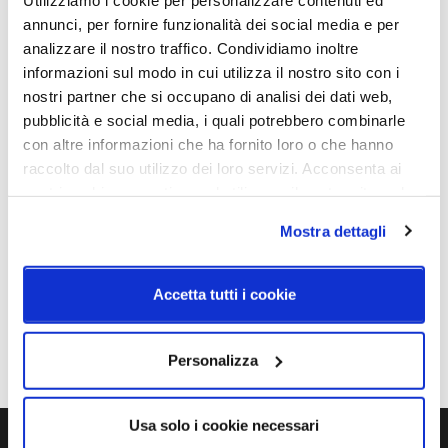
topLED CRI 90 | 220-240 V | 23 W DC - 26 W AC
annunci, per fornire funzionalità dei social media e per
analizzare il nostro traffico. Condividiamo inoltre
informazioni sul modo in cui utilizza il nostro sito con i
Caratteristiche
nostri partner che si occupano di analisi dei dati web,
pubblicità e social media, i quali potrebbero combinarle
Cod.Art.
Dimensione
con altre informazioni che ha fornito loro o che hanno
CA090DLUWDI
Ø34
raccolto dal suo utilizzo dei loro servizi. Acconsenta ai
nostri cookie se continua ad utilizzare il nostro sito web.
Colore led
Sorgente luminosa
3000K
Led integrato
Mostra dettagli
Dimmerazione
Classe energetica
On/Off
A++
Accetta tutti i cookie
IP
20
Personalizza
Usa solo i cookie necessari