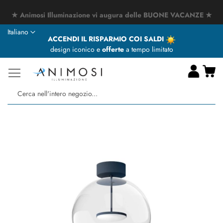
★ Animosi Illuminazione vi augura delle BUONE VACANZE ★
Lingua
Italiano
ACCENDI IL RISPARMIO COI SALDI
design iconico e
offerte
a tempo limitato
Ca
Ce