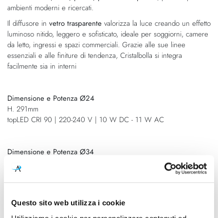
ambienti moderni e ricercati.
Il diffusore in
vetro trasparente
valorizza la luce creando un effetto
luminoso nitido, leggero e sofisticato, ideale per soggiorni, camere
da letto, ingressi e spazi commerciali. Grazie alle sue linee
essenziali e alle finiture di tendenza, Cristalbolla si integra
facilmente sia in interni
Dimensione e Potenza Ø24
H. 291mm
topLED CRI 90 | 220-240 V | 10 W DC - 11 W AC
Dimensione e Potenza Ø34
H. 381mm
topLED CRI 90 | 220-240 V | 17 W DC - 19 W AC
Questo sito web utilizza i cookie
Dimensione e Potenza Ø44
H. 473mm
Utilizziamo i cookie per personalizzare contenuti ed