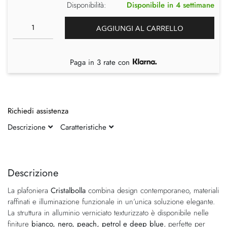
Disponibilità:
Disponibile in 4 settimane
AGGIUNGI AL CARRELLO
Paga in 3 rate con
Richiedi assistenza
Descrizione
Caratteristiche
Vai
Vai
alla
all'inizio
fine
della
Descrizione
della
galleria
La plafoniera
Cristalbolla
combina design contemporaneo, materiali
galleria
di
raffinati e illuminazione funzionale in un’unica soluzione elegante.
di
immagini
La struttura in alluminio verniciato texturizzato è disponibile nelle
immagini
finiture
bianco, nero, peach, petrol e deep blue
, perfette per