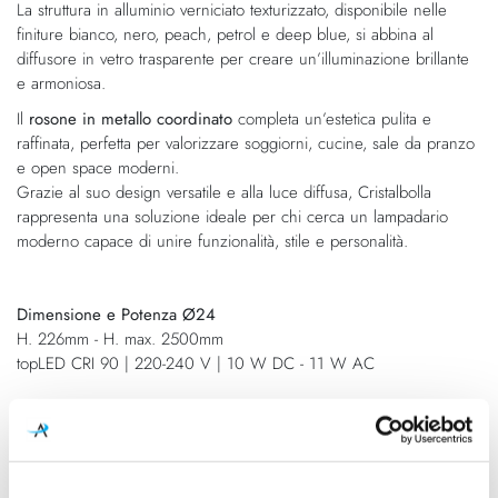
La struttura in alluminio verniciato texturizzato, disponibile nelle
immagini
finiture bianco, nero, peach, petrol e deep blue, si abbina al
diffusore in vetro trasparente per creare un’illuminazione brillante
e armoniosa.
Il
rosone in metallo coordinato
completa un’estetica pulita e
raffinata, perfetta per valorizzare soggiorni, cucine, sale da pranzo
e open space moderni.
Grazie al suo design versatile e alla luce diffusa, Cristalbolla
rappresenta una soluzione ideale per chi cerca un lampadario
moderno capace di unire funzionalità, stile e personalità.
Dimensione e Potenza Ø24
H. 226mm - H. max. 2500mm
topLED CRI 90 | 220-240 V | 10 W DC - 11 W AC
Dimensione e Potenza Ø34
H. 320mm - H. max. 2700mm
topLED CRI 90 | 220-240 V | 17 W DC - 19 W AC