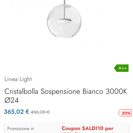
A++
Linea Light
Cristalbolla Sospensione Bianco 3000K
Ø24
365,02 €
456,28 €
20%
Coupon SALDI10 per
Promozione in