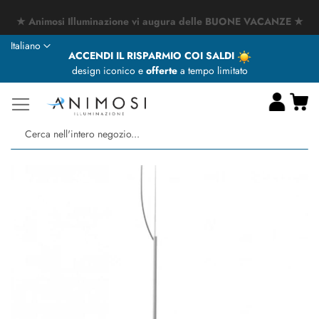
★ Animosi Illuminazione vi augura delle BUONE VACANZE ★
Lingua
Italiano
ACCENDI IL RISPARMIO COI SALDI
design iconico e
offerte
a tempo limitato
Ca
Ce