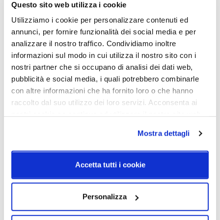
Questo sito web utilizza i cookie
Utilizziamo i cookie per personalizzare contenuti ed
Dimensione e Potenza Ø44
annunci, per fornire funzionalità dei social media e per
H. 418mm - H. max. 2700mm
analizzare il nostro traffico. Condividiamo inoltre
topLED CRI 90 | 220-240 V | 23 W DC - 26 W AC
informazioni sul modo in cui utilizza il nostro sito con i
nostri partner che si occupano di analisi dei dati web,
pubblicità e social media, i quali potrebbero combinarle
Caratteristiche
con altre informazioni che ha fornito loro o che hanno
raccolto dal suo utilizzo dei loro servizi. Acconsenta ai
Cod.Art.
Dimensione
nostri cookie se continua ad utilizzare il nostro sito web.
CA092DWHWDI
Ø24
Mostra dettagli
Colore led
Sorgente luminosa
3000K
Led integrato
Accetta tutti i cookie
Dimmerazione
Classe energetica
On/Off
A++
Personalizza
IP
20