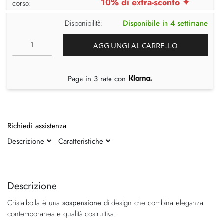
10% di extra-sconto ✦
corso:
Disponibilità:
Disponibile in 4 settimane
AGGIUNGI AL CARRELLO
Paga in 3 rate con
Richiedi assistenza
Descrizione
Caratteristiche
Vai
Vai
alla
all'inizio
fine
della
Descrizione
della
galleria
Cristalbolla è una
sospensione
di design che combina eleganza
galleria
di
contemporanea e qualità costruttiva.
di
immagini