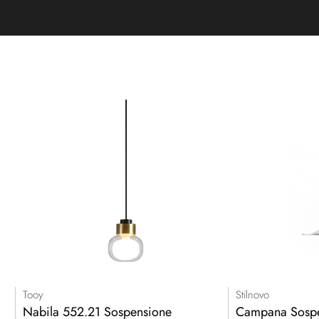
Tooy
Stilnovo
Nabila 552.21 Sospensione
Campana Sosp