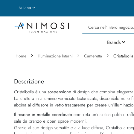
Lingua
Italiano
Cerca
Brands
Home
Illuminazione Interni
Cameretta
Cristalbol
Vai
Vai
alla
all'inizio
fine
della
Descrizione
della
galleria
Cristalbolla è una
sospensione
di design che combina eleganza c
galleria
di
La struttura in alluminio verniciato texturizzato, disponibile nelle
di
immagini
abbina al diffusore in vetro trasparente per creare un’illuminazi
immagini
Il
rosone in metallo coordinato
completa un’estetica pulita e raff
sale da pranzo e open space moderni.
Grazie al suo design versatile e alla luce diffusa, Cristalbolla 