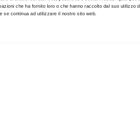
azioni che ha fornito loro o che hanno raccolto dal suo utilizzo de
 se continua ad utilizzare il nostro sito web.
iviti alla newsletter
IS
 un buono sconto del 5% per il
Accetto la vostra
privacy
imo acquisto
policy
ILI
APPLICAZIONI
Lampade da parete
Lampade da soffitto