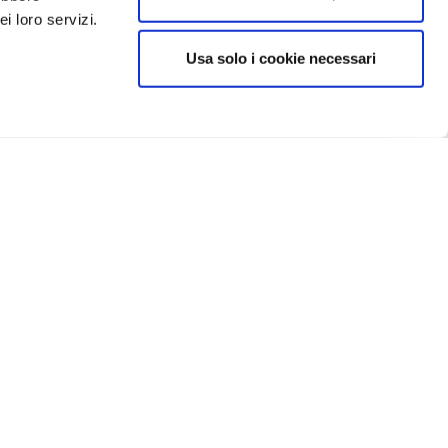
i loro servizi.
Usa solo i cookie necessari
CRIVITI
IN EVIDENZA
Catellani e Smith
Flos