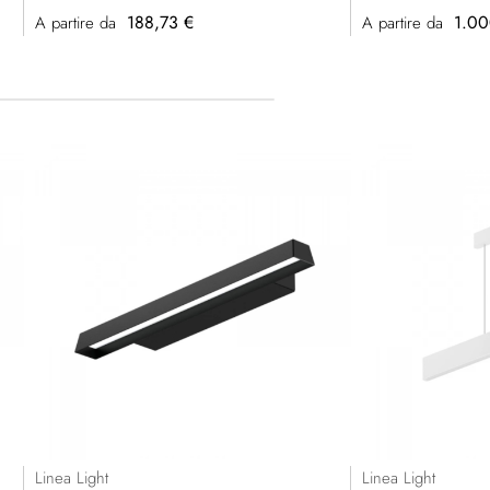
188,73 €
1.00
A partire da
A partire da
Linea Light
Linea Light