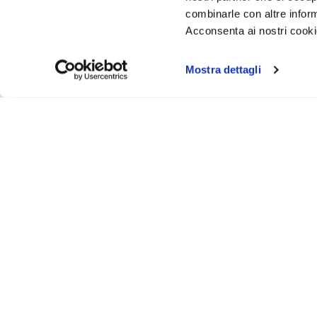
combinarle con altre inform
Acconsenta ai nostri cookie
Mostra dettagli
Iscr
Ricevi
tuo pr
ASSISTENZA
INFO UT
Via Bergamo, 43 - 23807 - Merate (Lecco)
Contattaci
@
info@animosi.it
Chi siamo