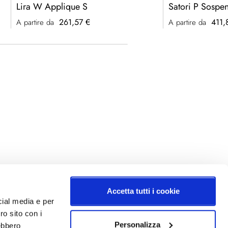
Lira W Applique S
Satori P Sospe
261,57 €
411,
A partire da
A partire da
Accetta tutti i cookie
cial media e per
ro sito con i
Personalizza
rebbero