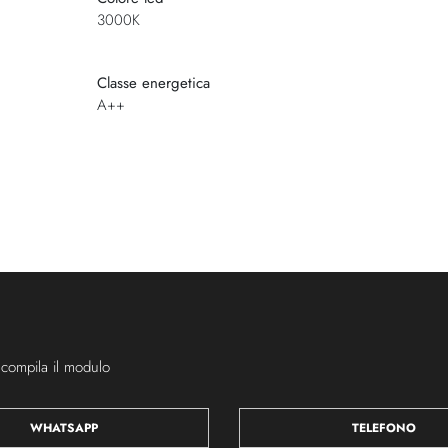
3000K
Classe energetica
A++
 compila il modulo
WHATSAPP
TELEFONO