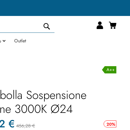
Carrell
Cerca
Outlet
o
A++
lbolla Sospensione
one 3000K Ø24
2 €
20%
456,28 €