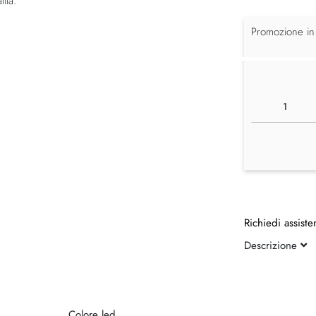
ità.
Promozione in
Richiedi assiste
Descrizione
Colore led