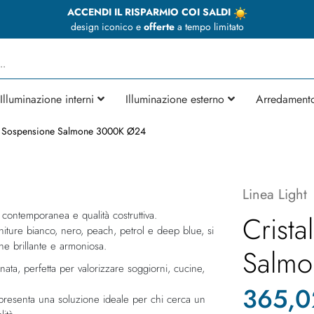
ACCENDI IL RISPARMIO COI SALDI
design iconico e
offerte
a tempo limitato
Illuminazione interni
Illuminazione esterno
Arredament
la Sospensione Salmone 3000K Ø24
Linea Light
ontemporanea e qualità costruttiva.
Crista
 finiture bianco, nero, peach, petrol e deep blue, si
one brillante e armoniosa.
Salm
inata, perfetta per valorizzare soggiorni, cucine,
365,0
rappresenta una soluzione ideale per chi cerca un