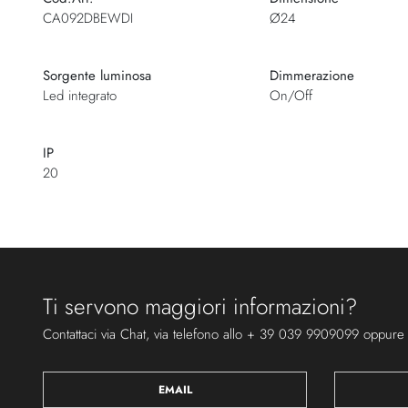
CA092DBEWDI
Ø24
Sorgente luminosa
Dimmerazione
Led integrato
On/Off
IP
20
Ti servono maggiori informazioni?
Contattaci via Chat, via telefono allo + 39 039 9909099 oppure
EMAIL