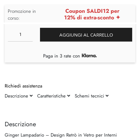
Coupon SALDI12 per
Promozione in
12% di extra-sconto ✦
corso:
AGGIUNGI AL CARRELLO
Paga in 3 rate con
Richiedi assistenza
Descrizione
Caratteristiche
Schemi tecnici
Vai
Vai
alla
all'inizio
fine
della
Descrizione
della
galleria
Ginger Lampadario – Design Retrò in Vetro per Interni
galleria
di