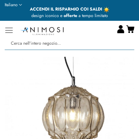
Lingua
Italiano
ACCENDI IL RISPARMIO COI SALDI
design iconico e
offerte
a tempo limitato
Ca
Ce