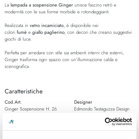
di
immagini
La
lampada a sospensione Ginger
unisce fascino retrò e
immagini
modernità con le sue forme morbide e rotondeggianti.
Realizzata in
vetro incamiciato
, è disponibile nei
colori
fumè
e
giallo paglierino
, con decori che creano suggestivi
giochi di luce.
Perfetta per arredare con stile sia ambienti interni che esterni,
Ginger trasforma ogni spazio con un’illuminazione calda e
scenografica.
Caratteristiche
Cod.Art.
Designer
Ginger Sospensione H. 26
Edmondo Testaguzza Design
Dimensioni
Sorgente luminosa
Ø270mm - H. 260mm - H. max
Lampadina Led
2260mm