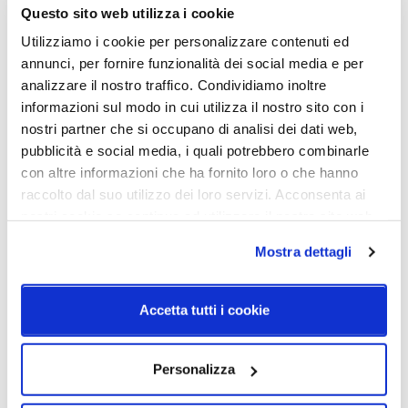
Questo sito web utilizza i cookie
Potenza e attacco
Lampadina
Utilizziamo i cookie per personalizzare contenuti ed
E27 - 1x max 77W
Esclusa
annunci, per fornire funzionalità dei social media e per
Classe energetica
IP
analizzare il nostro traffico. Condividiamo inoltre
A++
20
informazioni sul modo in cui utilizza il nostro sito con i
nostri partner che si occupano di analisi dei dati web,
pubblicità e social media, i quali potrebbero combinarle
con altre informazioni che ha fornito loro o che hanno
Schemi tecnici
raccolto dal suo utilizzo dei loro servizi. Acconsenta ai
nostri cookie se continua ad utilizzare il nostro sito web.
Mostra dettagli
Accetta tutti i cookie
Personalizza