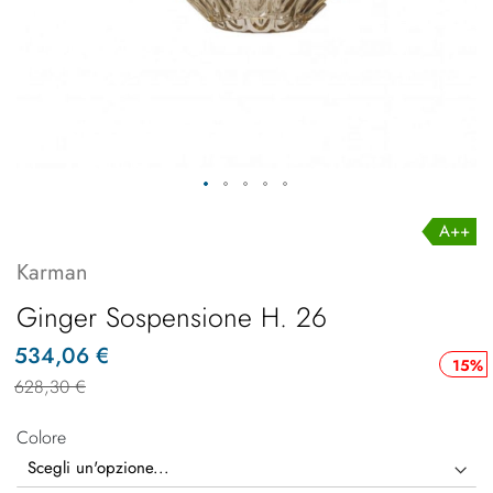
A++
Karman
Ginger Sospensione H. 26
534,06 €
15%
628,30 €
Colore