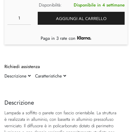
Disponibilità:
Disponibile in 4 settimane
AGGIUNGI AL CARRELLO
Paga in 3 rate con
Richiedi assistenza
Descrizione
Caratteristiche
Vai
Vai
alla
all'inizio
fine
della
Descrizione
della
galleria
Lampada a soffitto o parete con fascio orientabile. La struttura
galleria
di
è realizzata in alluminio, con basetta in alluminio pressofuso
di
immagini
verniciato. Il diffusore è in policarbonato dotato di perimetro
immagini