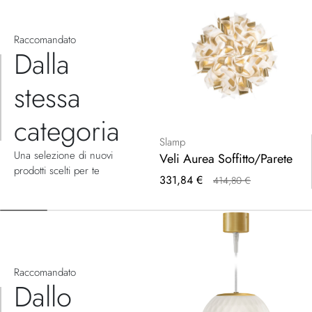
Raccomandato
Dalla
stessa
categoria
Slamp
Una selezione di nuovi
Veli Aurea Soffitto/Parete
prodotti scelti per te
Prezzo
331,84 €
414,80 €
speciale
Raccomandato
Dallo