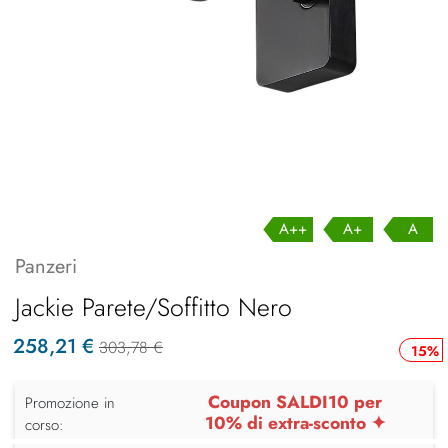
A++
A+
A
Panzeri
Jackie Parete/Soffitto Nero
258,21 €
303,78 €
15%
Coupon SALDI10 per
Promozione in
10% di extra-sconto ✦
corso: