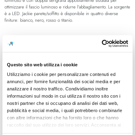
luminoso e con doppia serigrafia appositamente studiata per
ottimizzare il fascio luminoso e ridurre l'abbagliamento. La sorgente
è a LED. Jackie parete/soffitto è disponibile in quattro diverse
finiture: bianco, nero, rosso o titanio.
Caratteristiche
Cod.Art.
Designer
P07702.000.0101
Enzo Panzeri, 2015
Questo sito web utilizza i cookie
Dimensioni
Sorgente luminosa
Utilizziamo i cookie per personalizzare contenuti ed
105mm x 85mm - H 200mm
Led
annunci, per fornire funzionalità dei social media e per
analizzare il nostro traffico. Condividiamo inoltre
Potenza e attacco
Lampadina
informazioni sul modo in cui utilizza il nostro sito con i
8,5W - 3000K - 702Lm -
Integrata
nostri partner che si occupano di analisi dei dati web,
CRI80 - 220-240V
pubblicità e social media, i quali potrebbero combinarle
con altre informazioni che ha fornito loro o che hanno
Dimmerazione
Classe energetica
raccolto dal suo utilizzo dei loro servizi. Acconsenta ai
On/Off
A++, A+, A
nostri cookie se continua ad utilizzare il nostro sito web.