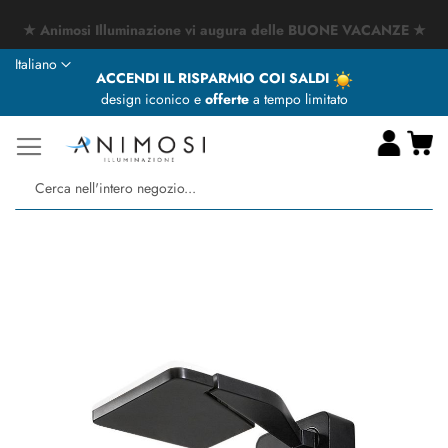
★ Animosi Illuminazione vi augura delle BUONE VACANZE ★
Lingua
Italiano
ACCENDI IL RISPARMIO COI SALDI
design iconico e
offerte
a tempo limitato
Ca
Ce