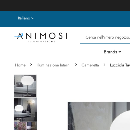
Lingua
Italiano
Cerca
Brands
Home
Illuminazione Interni
Cameretta
Lucciola Ta
Vai
alla
fine
della
galleria
di
immagini