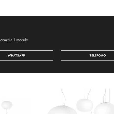
 compila il modulo
WHATSAPP
TELEFONO