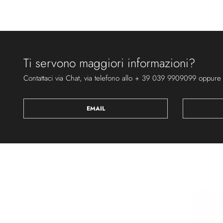
Ti servono maggiori informazioni?
Contattaci via Chat, via telefono allo + 39 039 9909099 oppure
EMAIL