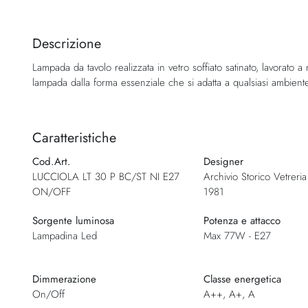
Vai
all'inizio
della
Descrizione
galleria
Lampada da tavolo realizzata in vetro soffiato satinato, lavorato a
di
lampada dalla forma essenziale che si adatta a qualsiasi ambiente 
immagini
Caratteristiche
Cod.Art.
Designer
LUCCIOLA LT 30 P BC/ST NI E27
Archivio Storico Vetreria 
ON/OFF
1981
Sorgente luminosa
Potenza e attacco
Lampadina Led
Max 77W - E27
Dimmerazione
Classe energetica
On/Off
A++, A+, A