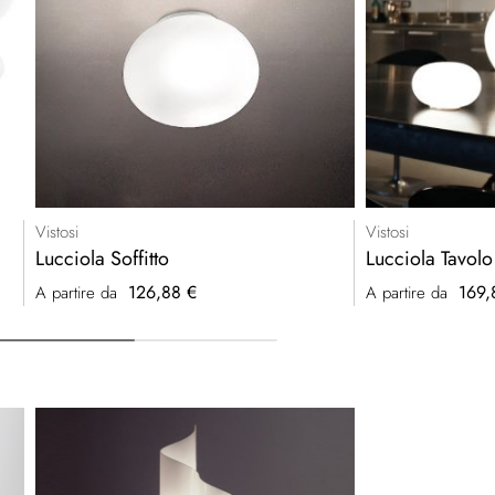
Vistosi
Vistosi
Lucciola Soffitto
Lucciola Tavolo
126,88 €
169,
A partire da
A partire da