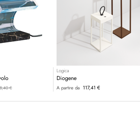
Logica
volo
Diogene
117,41 €
A partire da
8,40 €