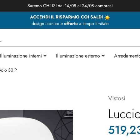
★ Animosi Illuminazione vi augura delle BUONE VACANZE ★
ACCENDI IL RISPARMIO COI SALDI
design iconico e
offerte
a tempo limitato
Illuminazione interni
Illuminazione esterno
Arredament
volo 30 P
Vistosi
Luccio
519,2