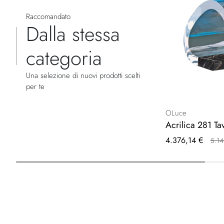
Raccomandato
Dalla stessa
categoria
Una selezione di nuovi prodotti scelti
per te
OLuce
Acrilica 281 Ta
Prezzo
4.376,14 €
5.14
speciale