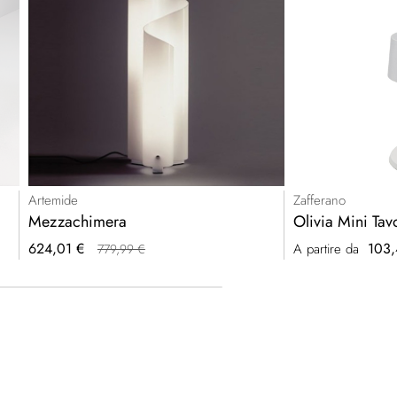
Artemide
Zafferano
Mezzachimera
Olivia Mini Tav
Prezzo
624,01 €
103,
A partire da
779,99 €
speciale