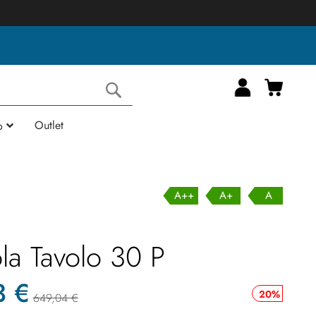
Carrell
Cerca
Outlet
o
A++
A+
A
la Tavolo 30 P
3 €
20%
649,04 €