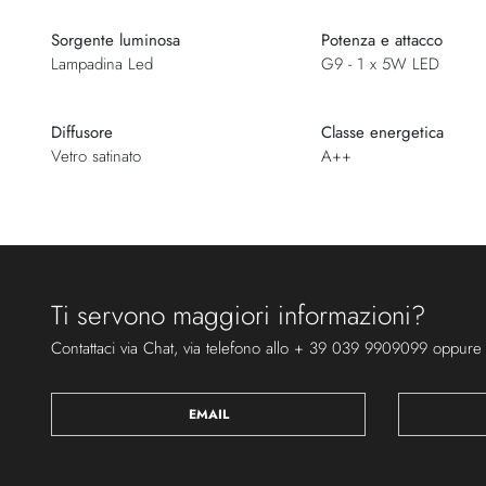
Sorgente luminosa
Potenza e attacco
Lampadina Led
G9 - 1 x 5W LED
Diffusore
Classe energetica
Vetro satinato
A++
Ti servono maggiori informazioni?
Contattaci via Chat, via telefono allo + 39 039 9909099 oppure
EMAIL