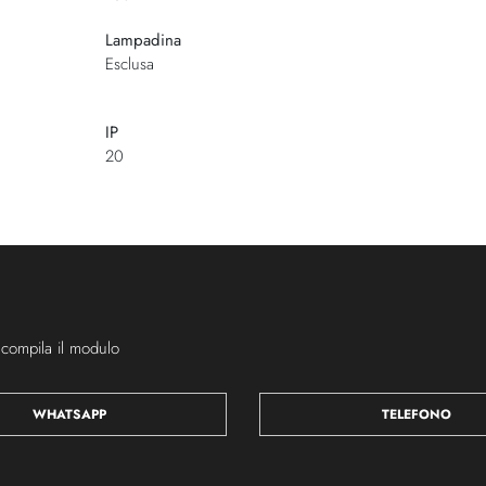
Lampadina
Esclusa
IP
20
 compila il modulo
WHATSAPP
TELEFONO