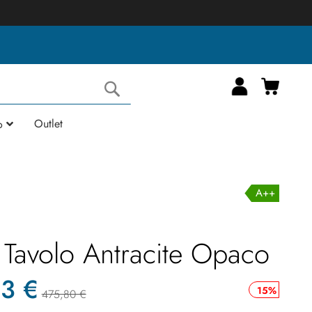
Carrell
Cerca
Outlet
o
A++
Tavolo Antracite Opaco
3 €
15%
475,80 €