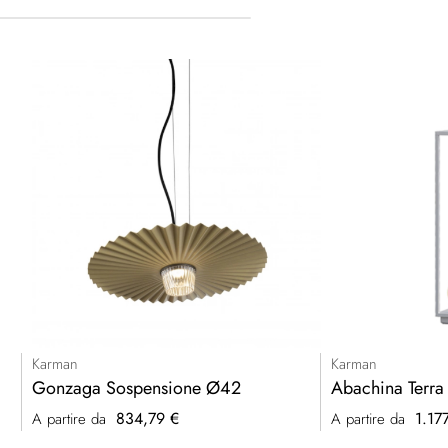
Karman
Karman
Gonzaga Sospensione Ø42
Abachina Terra
834,79 €
1.17
A partire da
A partire da