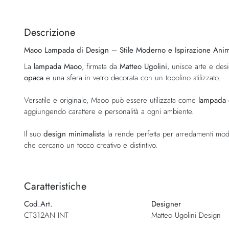
Vai
all'inizio
della
Descrizione
galleria
Maoo Lampada di Design – Stile Moderno e Ispirazione Anim
di
immagini
La
lampada Maoo
, firmata da
Matteo Ugolini
, unisce arte e de
opaca
e una sfera in vetro decorata con un topolino stilizzato.
Versatile e originale, Maoo può essere utilizzata come
lampada 
aggiungendo carattere e personalità a ogni ambiente.
Il suo
design minimalista
la rende perfetta per arredamenti mod
che cercano un tocco creativo e distintivo.
Caratteristiche
Cod.Art.
Designer
CT312AN INT
Matteo Ugolini Design