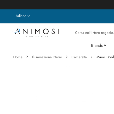
Lingua
Italiano
Cerca
Brands
Home
Illuminazione Interni
Cameretta
Maoo Tavol
Vai
alla
fine
della
galleria
di
immagini