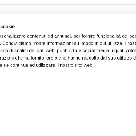
 cookie
rsonalizzare contenuti ed annunci, per fornire funzionalità dei so
o. Condividiamo inoltre informazioni sul modo in cui utilizza il nost
ano di analisi dei dati web, pubblicità e social media, i quali pot
azioni che ha fornito loro o che hanno raccolto dal suo utilizzo de
 se continua ad utilizzare il nostro sito web.
iviti alla newsletter
IS
 un buono sconto del 5% per il
Accetto la vostra
privacy
imo acquisto
policy