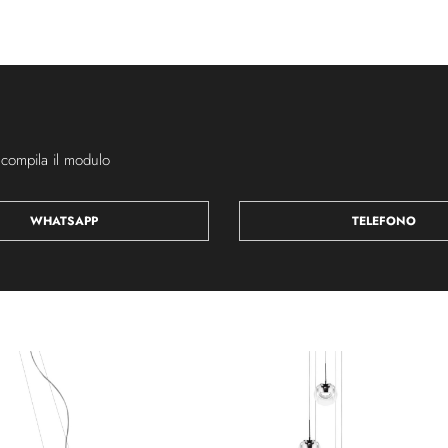
 compila il modulo
WHATSAPP
TELEFONO