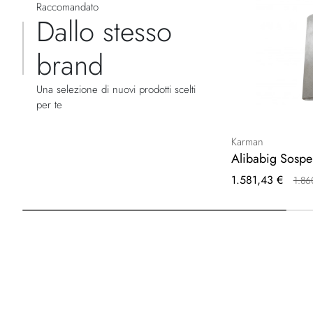
Raccomandato
Dallo stesso
brand
Una selezione di nuovi prodotti scelti
per te
Karman
Alibabig Sosp
Prezzo
1.581,43 €
1.86
speciale