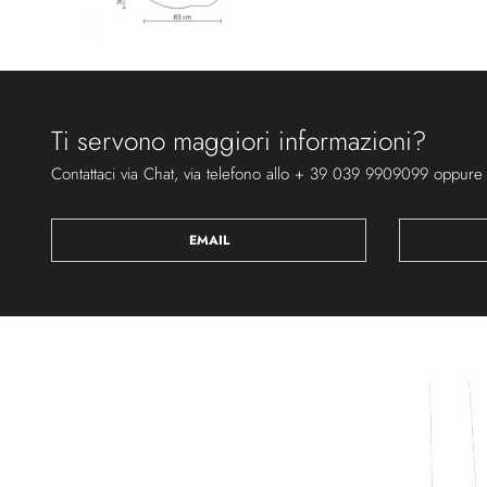
Ti servono maggiori informazioni?
Contattaci via Chat, via telefono allo + 39 039 9909099 oppure
EMAIL