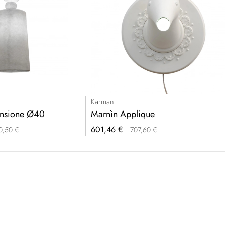
Karman
ensione Ø40
Marnìn Applique
Prezzo
601,46 €
0,50 €
707,60 €
speciale