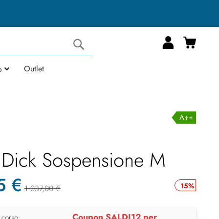
Carrell
Cerca
Outlet
o
A++
Dick Sospensione M
5 €
15%
1.037,00 €
Coupon SALDI12 per
 corso: