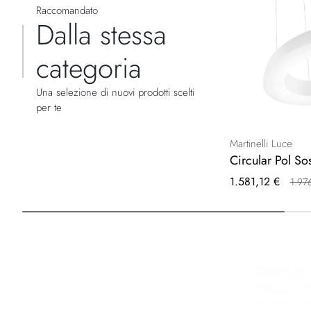
Raccomandato
Dalla stessa
categoria
Una selezione di nuovi prodotti scelti
per te
Martinelli Luce
Circular Pol S
Prezzo
1.581,12 €
1.97
speciale