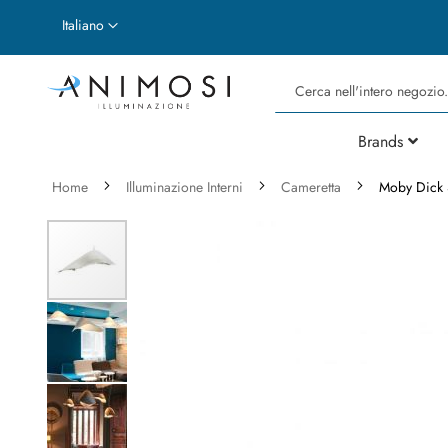
Lingua
Italiano
Cerca
Brands
Home
Illuminazione Interni
Cameretta
Moby Dick
Vai
alla
fine
della
galleria
di
immagini