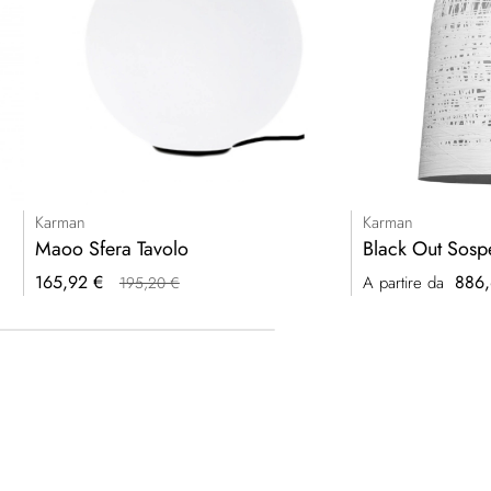
Karman
Karman
Maoo Sfera Tavolo
Black Out Sos
Prezzo
165,92 €
886,
A partire da
195,20 €
speciale