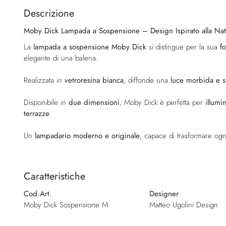
della
Descrizione
galleria
Moby Dick Lampada a Sospensione – Design Ispirato alla Natu
di
immagini
La
lampada a sospensione Moby Dick
si distingue per la sua
f
elegante di una balena.
Realizzata in
vetroresina bianca
, diffonde una
luce morbida e s
Disponibile in
due dimensioni
, Moby Dick è perfetta per
illumi
terrazze
.
Un
lampadario moderno e originale
, capace di trasformare ogn
Caratteristiche
Cod.Art.
Designer
Moby Dick Sospensione M
Matteo Ugolini Design