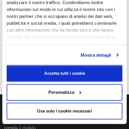
analizzare il nostro traffico. Condividiamo inoltre
Dimensione
Sorgente luminosa
informazioni sul modo in cui utilizza il nostro sito con i
Cavo elettrico: 2m nero
Led integrato
nostri partner che si occupano di analisi dei dati web,
pubblicità e social media, i quali potrebbero combinarle
Potenza e attacco
Potenza e attacco
con altre informazioni che ha fornito loro o che hanno
LED 24V - 16,8W - 1821lm -
Alimentatore Incluso
raccolto dal suo utilizzo dei loro servizi. Acconsenta ai
CRI>90
nostri cookie se continua ad utilizzare il nostro sito web.
Dimmerazione
Classe energetica
Mostra dettagli
Dimmerabile
A++
IP
Accetta tutti i cookie
20
Personalizza
Ti servono maggiori informazioni?
Usa solo i cookie necessari
Contattaci via Chat, via telefono allo + 39 039 9909099 oppure
compila il modulo