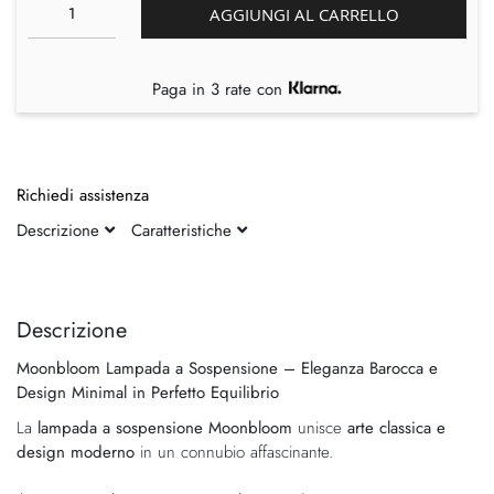
AGGIUNGI AL CARRELLO
Paga in 3 rate con
Richiedi assistenza
Descrizione
Caratteristiche
Vai
Vai
alla
all'inizio
fine
della
Descrizione
della
galleria
Moonbloom Lampada a Sospensione – Eleganza Barocca e
galleria
di
Design Minimal in Perfetto Equilibrio
di
immagini
immagini
La
lampada a sospensione Moonbloom
unisce
arte classica e
design moderno
in un connubio affascinante.