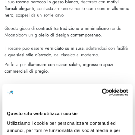
Il suo
rosone barocco in gesso bianco
, decorato con
motivi
floreali eleganti
, contrasta armoniosamente con i
coni in alluminio
nero
, sospesi da un sottile cavo.
Questo gioco di
contrasti tra tradizione e minimalismo
rende
Moonbloom un
gioiello di design contemporaneo
.
Il rosone può essere
verniciato su misura
, adattandosi con facilità
a
qualsiasi stile d’arredo
, dal classico al moderno.
Perfetta per
illuminare con classe salotti, ingressi o spazi
commerciali di pregio
.
Caratteristiche
Cod.Art.
Designer
SE2561B INT
Matteo Ugolini Design
Questo sito web utilizza i cookie
Utilizziamo i cookie per personalizzare contenuti ed
Colore led
Dimensioni
annunci, per fornire funzionalità dei social media e per
3000K
Ø400mm - H. max 2090mm