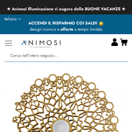
★ Animosi Illuminazione vi augura delle BUONE VACANZE ★
Lingua
Italiano
ACCENDI IL RISPARMIO COI SALDI
design iconico e
offerte
a tempo limitato
Ca
Ce