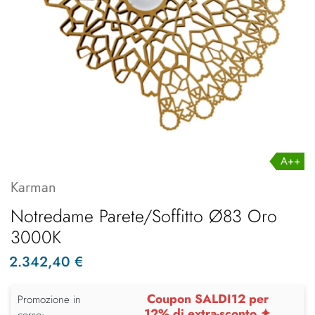
A++
Karman
Notredame Parete/Soffitto Ø83 Oro
3000K
2.342,40 €
Coupon SALDI12 per
Promozione in
12% di extra-sconto ✦
corso: