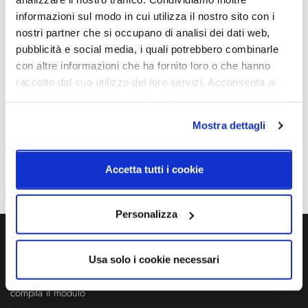
3000K
Ø830mm - P. 110mm - H.
informazioni sul modo in cui utilizza il nostro sito con i
980mm
nostri partner che si occupano di analisi dei dati web,
pubblicità e social media, i quali potrebbero combinarle
Sorgente luminosa
Potenza e attacco
con altre informazioni che ha fornito loro o che hanno
Led integrato
LED 24V - 16W - 1800lm -
raccolto dal suo utilizzo dei loro servizi. Acconsenta ai
CRI>80
nostri cookie se continua ad utilizzare il nostro sito web.
Dimmerazione
Diffusore
Mostra dettagli
Taglio di fase
Tecnopolimero
Classe energetica
IP
Accetta tutti i cookie
A++
20
Personalizza
Ti servono maggiori informazioni?
Usa solo i cookie necessari
Contattaci via Chat, via telefono allo + 39 039 9909099 oppure
compila il modulo