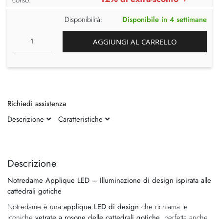
Disponibilità:
Disponibile in 4 settimane
AGGIUNGI AL CARRELLO
Richiedi assistenza
Descrizione
Caratteristiche
Vai
Vai
alla
all'inizio
fine
della
Descrizione
della
galleria
Notredame Applique LED – Illuminazione di design ispirata alle
galleria
di
cattedrali gotiche
di
immagini
immagini
Notredame è una
applique LED di design
che richiama le
iconiche
vetrate a rosone delle cattedrali gotiche
, perfetta anche