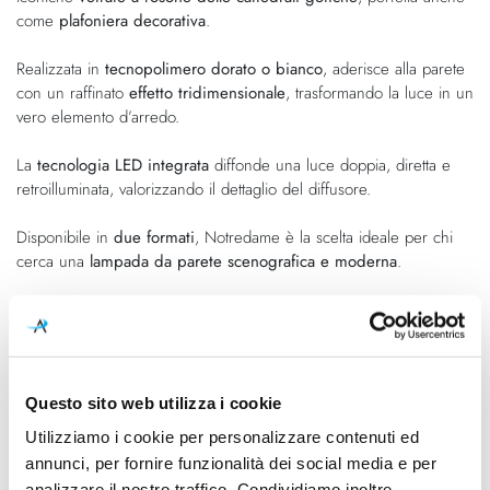
come
plafoniera decorativa
.
Realizzata in
tecnopolimero dorato o bianco
, aderisce alla parete
con un raffinato
effetto tridimensionale
, trasformando la luce in un
vero elemento d’arredo.
La
tecnologia LED integrata
diffonde una luce doppia, diretta e
retroilluminata, valorizzando il dettaglio del diffusore.
Disponibile in
due formati
, Notredame è la scelta ideale per chi
cerca una
lampada da parete scenografica e moderna
.
Caratteristiche
Cod.Art.
Designer
Questo sito web utilizza i cookie
PL13030 INT
Luca De Bona & Dario De
Meo Design
Utilizziamo i cookie per personalizzare contenuti ed
annunci, per fornire funzionalità dei social media e per
Colore led
Dimensioni
analizzare il nostro traffico. Condividiamo inoltre