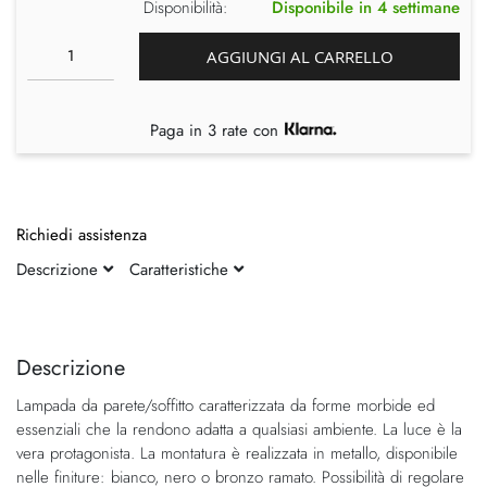
Disponibilità:
Disponibile in 4 settimane
AGGIUNGI AL CARRELLO
Paga in 3 rate con
Richiedi assistenza
Descrizione
Caratteristiche
Vai
Vai
alla
all'inizio
fine
della
Descrizione
della
galleria
Lampada da parete/soffitto caratterizzata da forme morbide ed
galleria
di
essenziali che la rendono adatta a qualsiasi ambiente. La luce è la
di
immagini
vera protagonista. La montatura è realizzata in metallo, disponibile
immagini
nelle finiture: bianco, nero o bronzo ramato. Possibilità di regolare