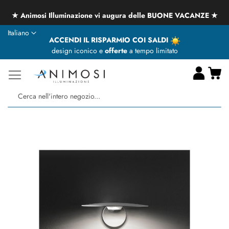
★ Animosi Illuminazione vi augura delle BUONE VACANZE ★
Lingua
Italiano
ACCENDI IL RISPARMIO COI SALDI
design iconico e
offerte
a tempo limitato
Ca
Ce