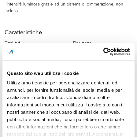
l'intensità luminosa grazie ad un sistema di dimmerazione, non
incluso.
Caratteristiche
Cod.Art.
Designer
15941 1027
Studio Italia Design, 2016
Colore led
Dimensioni
2700K
Ø 190mm x 75mm
Questo sito web utilizza i cookie
Sorgente luminosa
Potenza e attacco
Utilizziamo i cookie per personalizzare contenuti ed
Led integrato
15W - 2700K - 1750Lm -
annunci, per fornire funzionalità dei social media e per
CRI92
analizzare il nostro traffico. Condividiamo inoltre
informazioni sul modo in cui utilizza il nostro sito con i
Dimmerazione
Classe energetica
nostri partner che si occupano di analisi dei dati web,
Dimmerabile
A++
pubblicità e social media, i quali potrebbero combinarle
con altre informazioni che ha fornito loro o che hanno
Ean
8,057,501,003,148.00
raccolto dal suo utilizzo dei loro servizi. Acconsenta ai