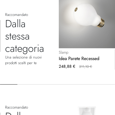
Raccomandato
Dalla
stessa
categoria
Slamp
Una selezione di nuovi
Idea Parete Recessed
prodotti scelti per te
Prezzo
248,88 €
311,10 €
speciale
Raccomandato