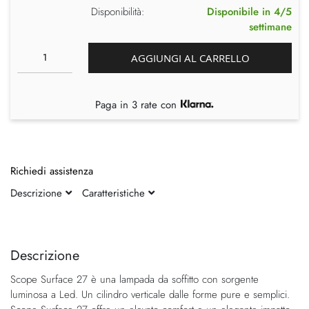
Disponibilità:
Disponibile in 4/5
settimane
AGGIUNGI AL CARRELLO
Paga in 3 rate con
Richiedi assistenza
Descrizione
Caratteristiche
Vai
Vai
alla
all'inizio
fine
della
Descrizione
della
galleria
Scope Surface 27 è una lampada da soffitto con sorgente
galleria
di
luminosa a Led. Un cilindro verticale dalle forme pure e semplici.
di
immagini