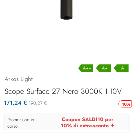
A++
A+
A
Arkos Light
Scope Surface 27 Nero 3000K 1-10V
171,24 €
190,27 €
10%
Coupon SALDI10 per
Promozione in
10% di extra-sconto ✦
corso: