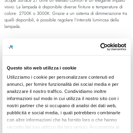
Scope Surface 27 offre un elevato comfort e un elegante impatto
immagini
visivo. La lampada è disponibile diverse finiture e temperature di
colore: 2700K o 3000K. Grazie a un sistema di dimmerazione tra
quelli disponibili, è possibile regolare l'intensità luminosa della
lampada.
Caratteristiche
Cod.Art.
Colore led
A2602021NN
3000K
Questo sito web utilizza i cookie
Utilizziamo i cookie per personalizzare contenuti ed
Dimensioni
Sorgente luminosa
annunci, per fornire funzionalità dei social media e per
Ø 80mm - H 270mm
Led integrato
analizzare il nostro traffico. Condividiamo inoltre
Potenza e attacco
Dimmerazione
informazioni sul modo in cui utilizza il nostro sito con i
7W - 3000K - 940Lm - CRI90
1-10V
nostri partner che si occupano di analisi dei dati web,
pubblicità e social media, i quali potrebbero combinarle
Classe energetica
con altre informazioni che ha fornito loro o che hanno
A++, A+, A
raccolto dal suo utilizzo dei loro servizi. Acconsenta ai