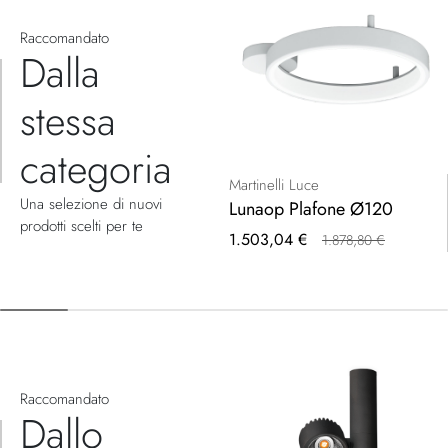
Raccomandato
Dalla
stessa
categoria
Martinelli Luce
Una selezione di nuovi
Lunaop Plafone Ø120
prodotti scelti per te
Prezzo
1.503,04 €
1.878,80 €
speciale
Raccomandato
Dallo