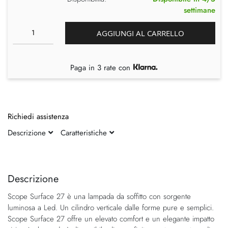
settimane
AGGIUNGI AL CARRELLO
Paga in 3 rate con
Richiedi assistenza
Descrizione
Caratteristiche
Vai
Vai
alla
all'inizio
fine
della
Descrizione
della
galleria
Scope Surface 27 è una lampada da soffitto con sorgente
galleria
di
luminosa a Led. Un cilindro verticale dalle forme pure e semplici.
di
immagini
Scope Surface 27 offre un elevato comfort e un elegante impatto
immagini