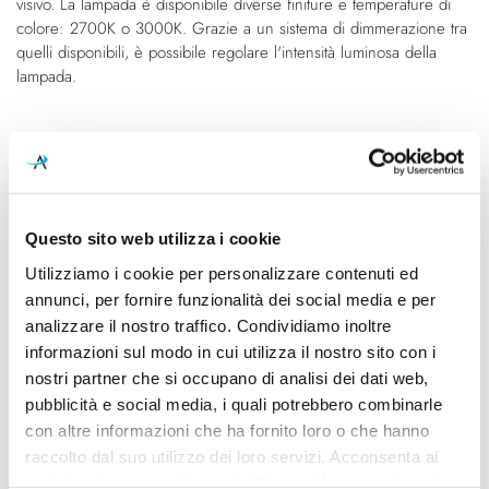
visivo. La lampada è disponibile diverse finiture e temperature di
colore: 2700K o 3000K. Grazie a un sistema di dimmerazione tra
quelli disponibili, è possibile regolare l'intensità luminosa della
lampada.
Caratteristiche
Cod.Art.
Colore led
A2602020NG
2700K
Questo sito web utilizza i cookie
Dimensioni
Sorgente luminosa
Utilizziamo i cookie per personalizzare contenuti ed
Ø 80mm - H 270mm
Led integrato
annunci, per fornire funzionalità dei social media e per
analizzare il nostro traffico. Condividiamo inoltre
Potenza e attacco
Dimmerazione
informazioni sul modo in cui utilizza il nostro sito con i
7W - 2700K - 910Lm - CRI90
1-10V
nostri partner che si occupano di analisi dei dati web,
pubblicità e social media, i quali potrebbero combinarle
Classe energetica
con altre informazioni che ha fornito loro o che hanno
A++, A+, A
raccolto dal suo utilizzo dei loro servizi. Acconsenta ai
nostri cookie se continua ad utilizzare il nostro sito web.