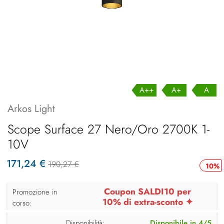
A++
A+
A
Arkos Light
Scope Surface 27 Nero/Oro 2700K 1-
10V
171,24 €
190,27 €
10%
Coupon SALDI10 per
Promozione in
10% di extra-sconto ✦
corso:
Disponibilità:
Disponibile in 4/5