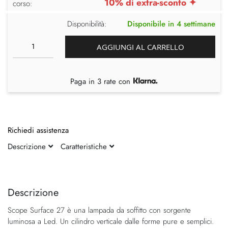
10% di extra-sconto ✦
corso:
Disponibilità:
Disponibile in 4 settimane
AGGIUNGI AL CARRELLO
Paga in 3 rate con
Richiedi assistenza
Descrizione
Caratteristiche
Vai
Vai
alla
all'inizio
fine
della
Descrizione
della
galleria
Scope Surface 27 è una lampada da soffitto con sorgente
galleria
di
luminosa a Led. Un cilindro verticale dalle forme pure e semplici.
di
immagini