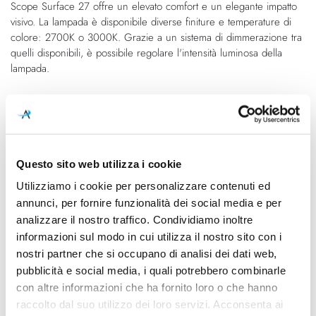
Scope Surface 27 offre un elevato comfort e un elegante impatto
immagini
visivo. La lampada è disponibile diverse finiture e temperature di
colore: 2700K o 3000K. Grazie a un sistema di dimmerazione tra
quelli disponibili, è possibile regolare l'intensità luminosa della
lampada.
Caratteristiche
Cod.Art.
Colore led
A2602031NG
3000K
Questo sito web utilizza i cookie
Utilizziamo i cookie per personalizzare contenuti ed
Dimensioni
Sorgente luminosa
annunci, per fornire funzionalità dei social media e per
Ø 80mm - H 270mm
Led integrato
analizzare il nostro traffico. Condividiamo inoltre
informazioni sul modo in cui utilizza il nostro sito con i
Potenza e attacco
Dimmerazione
nostri partner che si occupano di analisi dei dati web,
7W - 3000K - 940Lm - CRI90
DALI
pubblicità e social media, i quali potrebbero combinarle
Classe energetica
Mpn
con altre informazioni che ha fornito loro o che hanno
A++, A+, A
A2602031NG
raccolto dal suo utilizzo dei loro servizi. Acconsenta ai