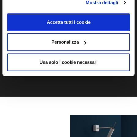
Mostra dettagli
Ti servono maggiori informazioni?
Accetta tutti i cookie
Contattaci via Chat, via telefono allo + 39 039 9909099 oppure
compila il modulo
Personalizza
EMAIL
WHATSAPP
Usa solo i cookie necessari
TELEFONO
MODULO CONTATTI