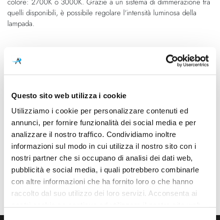
colore: 2700K o 3000K. Grazie a un sistema di dimmerazione tra
quelli disponibili, è possibile regolare l'intensità luminosa della
lampada.
Caratteristiche
Cod.Art.
Colore led
A2603030WG
2700K
Questo sito web utilizza i cookie
Dimensioni
Sorgente luminosa
Utilizziamo i cookie per personalizzare contenuti ed
Ø 80mm - 350mm
Led integrato
annunci, per fornire funzionalità dei social media e per
analizzare il nostro traffico. Condividiamo inoltre
Potenza e attacco
Dimmerazione
informazioni sul modo in cui utilizza il nostro sito con i
7W - 2700K - 910Lm - CRI90
DALI
nostri partner che si occupano di analisi dei dati web,
pubblicità e social media, i quali potrebbero combinarle
Classe energetica
Mpn
con altre informazioni che ha fornito loro o che hanno
A++, A+, A
A2603030WG
raccolto dal suo utilizzo dei loro servizi. Acconsenta ai
nostri cookie se continua ad utilizzare il nostro sito web.