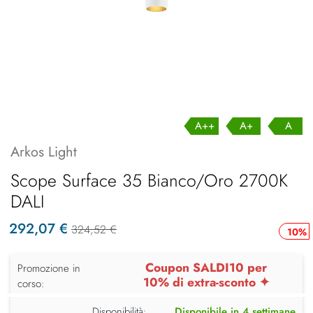
A++
A+
A
Arkos Light
Scope Surface 35 Bianco/Oro 2700K
DALI
292,07 €
324,52 €
10%
Coupon SALDI10 per
Promozione in
10% di extra-sconto ✦
corso:
Disponibilità:
Disponibile in 4 settimane