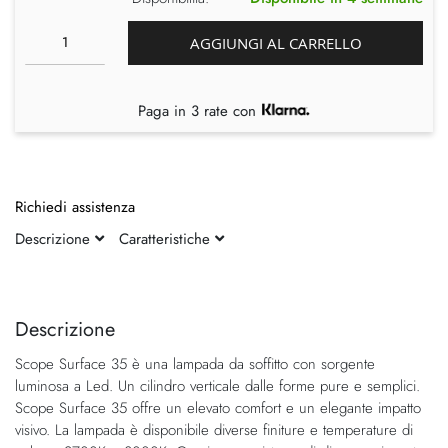
AGGIUNGI AL CARRELLO
Paga in 3 rate con
Richiedi assistenza
Descrizione
Caratteristiche
Vai
Vai
alla
all'inizio
fine
della
Descrizione
della
galleria
Scope Surface 35 è una lampada da soffitto con sorgente
galleria
di
luminosa a Led. Un cilindro verticale dalle forme pure e semplici.
di
immagini
Scope Surface 35 offre un elevato comfort e un elegante impatto
immagini
visivo. La lampada è disponibile diverse finiture e temperature di