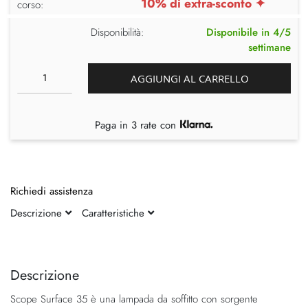
10% di extra-sconto ✦
corso:
Disponibilità:
Disponibile in 4/5
settimane
AGGIUNGI AL CARRELLO
Paga in 3 rate con
Richiedi assistenza
Descrizione
Caratteristiche
Vai
Vai
alla
all'inizio
fine
della
Descrizione
della
galleria
Scope Surface 35 è una lampada da soffitto con sorgente
galleria
di