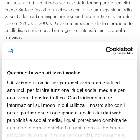
luminosa a Led. Un cilindro verticale dalle forme pure e semplici.
di
immagini
Scope Surface 35 offre un elevato comfort e un elegante impatto
immagini
visivo. La lampada è disponibile diverse finiture e temperature di
colore: 2700K o 3000K. Grazie a un sistema di dimmerazione tra
quelli disponibili, è possibile regolare l'intensità luminosa della
lampada.
Caratteristiche
Cod.Art.
Colore led
Questo sito web utilizza i cookie
A2603021WR
3000K
Utilizziamo i cookie per personalizzare contenuti ed
annunci, per fornire funzionalità dei social media e per
Dimensioni
Sorgente luminosa
analizzare il nostro traffico. Condividiamo inoltre
Ø 80mm - 350mm
Led integrato
informazioni sul modo in cui utilizza il nostro sito con i
Potenza e attacco
Dimmerazione
nostri partner che si occupano di analisi dei dati web,
7W - 3000K - 940Lm - CRI90
1-10V
pubblicità e social media, i quali potrebbero combinarle
con altre informazioni che ha fornito loro o che hanno
Classe energetica
raccolto dal suo utilizzo dei loro servizi. Acconsenta ai
A++, A+, A