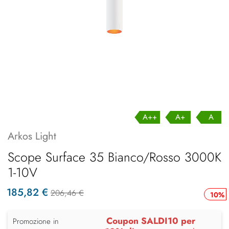
A++
A+
A
Arkos Light
Scope Surface 35 Bianco/Rosso 3000K
1-10V
185,82 €
206,46 €
10%
Coupon SALDI10 per
Promozione in