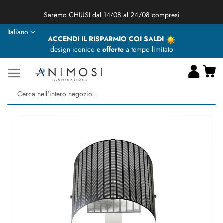
★ Animosi Illuminazione vi augura delle BUONE VACANZE ★
Lingua
Italiano
ACCENDI IL RISPARMIO COI SALDI
design iconico e
offerte
a tempo limitato
Ca
Ce