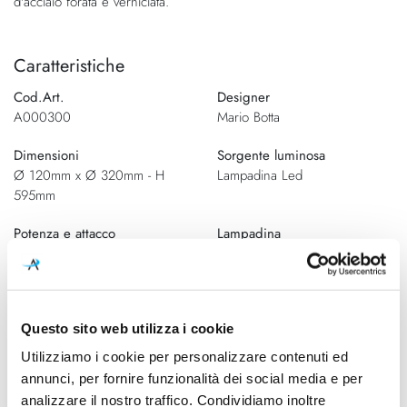
d'acciaio forata e verniciata.
immagini
Caratteristiche
Cod.Art.
Designer
A000300
Mario Botta
Dimensioni
Sorgente luminosa
Ø 120mm x Ø 320mm - H
Lampadina Led
595mm
Potenza e attacco
Lampadina
8W - E27
Esclusa
Dimmerazione
Classe energetica
On/Off
A++
Questo sito web utilizza i cookie
Ean
Utilizziamo i cookie per personalizzare contenuti ed
A000300
annunci, per fornire funzionalità dei social media e per
analizzare il nostro traffico. Condividiamo inoltre