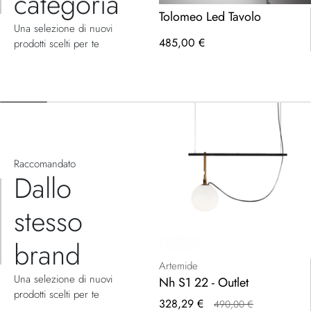
categoria
Tolomeo Led Tavolo
Una selezione di nuovi
485,00 €
prodotti scelti per te
Raccomandato
Dallo
stesso
brand
Artemide
Una selezione di nuovi
Nh S1 22 - Outlet
prodotti scelti per te
Prezzo
328,29 €
490,00 €