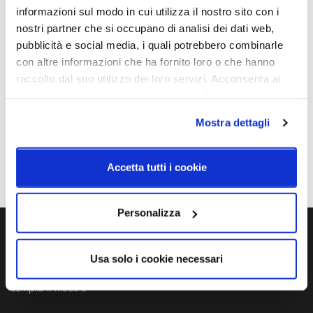
informazioni sul modo in cui utilizza il nostro sito con i
nostri partner che si occupano di analisi dei dati web,
Schemi tecnici
pubblicità e social media, i quali potrebbero combinarle
con altre informazioni che ha fornito loro o che hanno
raccolto dal suo utilizzo dei loro servizi. Acconsenta ai
nostri cookie se continua ad utilizzare il nostro sito web.
Mostra dettagli
Accetta tutti i cookie
Personalizza
Ti servono maggiori informazioni?
Usa solo i cookie necessari
Contattaci via Chat, via telefono allo + 39 039 9909099 oppure
compila il modulo