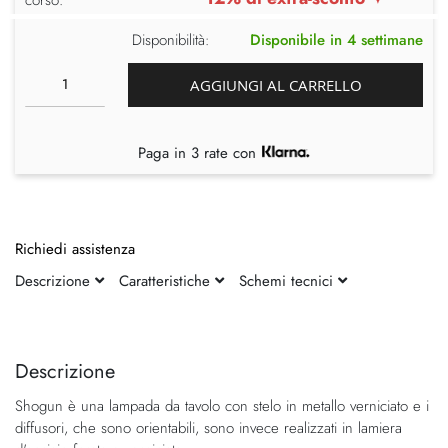
Disponibilità:
Disponibile in 4 settimane
AGGIUNGI AL CARRELLO
Paga in 3 rate con
Richiedi assistenza
Descrizione
Caratteristiche
Schemi tecnici
Vai
Vai
alla
all'inizio
fine
della
Descrizione
della
galleria
Shogun è una lampada da tavolo con stelo in metallo verniciato e i
galleria
di
diffusori, che sono orientabili, sono invece realizzati in lamiera
di
immagini