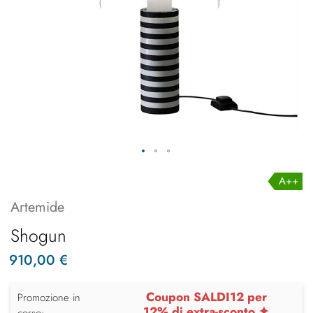
A++
Artemide
Shogun
910,00 €
Coupon SALDI12 per
Promozione in
12% di extra-sconto ✦
corso: