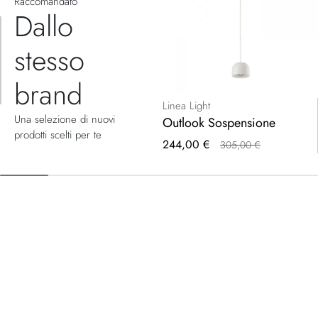
Raccomandato
Dallo
stesso
brand
Linea Light
Una selezione di nuovi
Outlook Sospensione
prodotti scelti per te
Prezzo
244,00 €
305,00 €
speciale