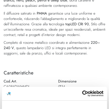
immagini
bianco, nero, peach, petrol e deep blue
, dona carattere e
raffinatezza a qualsiasi ambiente contemporaneo.
Il diffusore satinato in
PMMA
garantisce una luce uniforme e
confortevole, riducendo l’abbagliamento e migliorando la qualità
dell’illuminazione. Grazie alla tecnologia
topLED CRI 90
, Stilo offre
un’eccellente resa cromatica, ideale per spazi residenziali, ambienti
contract, retail e progetti d’interior design moderni.
Completo di rosone metallico coordinato e alimentazione
220–
240 V
, questo lampadario LED si integra perfettamente in
soggiorni, sale da pranzo, uffici e locali contemporanei.
Caratteristiche
Cod.Art.
Dimensione
CA086DWHMDI
Ø34
Colore led
Dimensione
2700K
Dimensione Ø35 - H. 422mm -