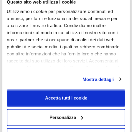
Questo sito web utilizza i cookie
H. max
2400mmDimensione Ø54 - H.
Utilizziamo i cookie per personalizzare contenuti ed
477mm - H. max
annunci, per fornire funzionalità dei social media e per
2500mmDimensione Ø35 - H.
analizzare il nostro traffico. Condividiamo inoltre
527mm - H. max 2500mm
informazioni sul modo in cui utilizza il nostro sito con i
nostri partner che si occupano di analisi dei dati web,
Sorgente luminosa
Potenza e attacco
pubblicità e social media, i quali potrebbero combinarle
Led integrato
Dimensione Ø35 topLED CRI
con altre informazioni che ha fornito loro o che hanno
90 | 220-240 V13 W DC - 15
raccolto dal suo utilizzo dei loro servizi. Acconsenta ai
W
nostri cookie se continua ad utilizzare il nostro sito web.
ACDimensione Ø54 topLED
CRI 90 | 220-240 V21 W DC -
Mostra dettagli
24 W
ACDimensione Ø74 topLED
CRI 90 | 220-240 V32 W DC
Accetta tutti i cookie
- 35 W AC
Dimmerazione
Classe energetica
Personalizza
On/Off
A++