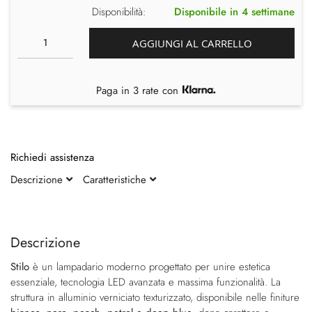
Disponibilità:
Disponibile in 4 settimane
AGGIUNGI AL CARRELLO
Paga in 3 rate con
Richiedi assistenza
Descrizione
Caratteristiche
Vai
Vai
alla
all'inizio
fine
della
Descrizione
della
galleria
Stilo
è un lampadario moderno progettato per unire estetica
galleria
di
essenziale, tecnologia LED avanzata e massima funzionalità. La
di
immagini
struttura in alluminio verniciato texturizzato, disponibile nelle finiture