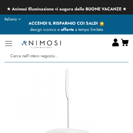
Le spedizioni dei prodotti potranno subire dei ritardi a causa
delle CHIUSURE ESTIVE
Lingua
Italiano
ACCENDI IL RISPARMIO COI SALDI
design iconico e
offerte
a tempo limitato
Ca
Ce