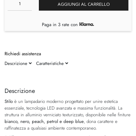
AGGIUNGI AL CARRELLO
Paga in 3 rate con
Richiedi assistenza
Descrizione
Caratteristiche
Vai
Vai
alla
all'inizio
fine
della
Descrizione
della
galleria
Stilo
è un lampadario moderno progettato per unire estetica
galleria
di
essenziale, tecnologia LED avanzata e massima funzionalità. La
di
immagini
struttura in alluminio verniciato texturizzato, disponibile nelle finiture
immagini
bianco, nero, peach, petrol e deep blue
, dona carattere e
raffinatezza a qualsiasi ambiente contemporaneo.