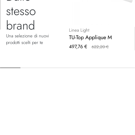
stesso
brand
Linea Light
Una selezione di nuovi
TU-Top Applique M
prodotti scelti per te
Prezzo
497,76 €
622,20 €
speciale