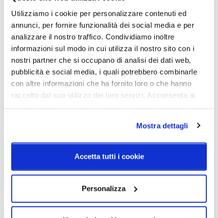
2500mmDimensione Ø35 - H.
Utilizziamo i cookie per personalizzare contenuti ed
527mm - H. max 2500mm
annunci, per fornire funzionalità dei social media e per
Sorgente luminosa
Potenza e attacco
analizzare il nostro traffico. Condividiamo inoltre
Led integrato
Dimensione Ø35 topLED CRI
informazioni sul modo in cui utilizza il nostro sito con i
90 | 220-240 V13 W DC - 15
nostri partner che si occupano di analisi dei dati web,
W
pubblicità e social media, i quali potrebbero combinarle
ACDimensione Ø54 topLED
con altre informazioni che ha fornito loro o che hanno
CRI 90 | 220-240 V21 W DC -
raccolto dal suo utilizzo dei loro servizi. Acconsenta ai
24 W
nostri cookie se continua ad utilizzare il nostro sito web.
ACDimensione Ø74 topLED
CRI 90 | 220-240 V32 W DC
Mostra dettagli
- 35 W AC
Dimmerazione
Classe energetica
Accetta tutti i cookie
On/Off
A++
IP
Personalizza
40