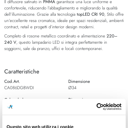
Il diffusore satinato in
PMMA
garantisce una luce uniforme e
confortevole, riducendo l’abbagliamento e migliorando la qualità
dell’illuminazione. Grazie alla tecnologia
topLED CRI 90
, Stilo offre
un’eccellente resa cromatica, ideale per spazi residenziali, ambienti
contract, retail e progetti d’interior design moderni.
Completo di rosone metallico coordinato e alimentazione
220–
240 V
, questo lampadario LED si integra perfettamente in
soggiorni, sale da pranzo, uffici e locali contemporanei.
Caratteristiche
Cod.Art.
Dimensione
CA086DGBWDI
Ø34
Colore led
Dimensione
3000K
Dimensione Ø35 - H. 422mm -
H. max
2400mmDimensione Ø54 - H.
477mm - H. max
Questo sito web utilizza i cookie