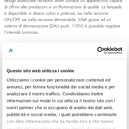
design essenziale rendono Stram Surface un apparecchio capace
immagini
di offrire alte prestazioni e un'illuminazione di qualità. La lampada
è disponibile in diversi colori e potenze, sia nella versione
ON/OFF sia nella versione dimmerabile. Infatti grazie ad un
sistema di dimmerazione (DALI push, 1-10V) è possibile regolare
l'intensità luminosa.
Caratteristiche
Cod.Art.
Colore led
A2460111WT
3000K
Questo sito web utilizza i cookie
Utilizziamo i cookie per personalizzare contenuti ed
Dimensioni
Sorgente luminosa
Ø 220mm - H 107mm
Led integrato
annunci, per fornire funzionalità dei social media e per
analizzare il nostro traffico. Condividiamo inoltre
Potenza e attacco
Dimmerazione
informazioni sul modo in cui utilizza il nostro sito con i
10,5W - 3000K - 1650Lm -
On/Off
nostri partner che si occupano di analisi dei dati web,
CRI90
pubblicità e social media, i quali potrebbero combinarle
con altre informazioni che ha fornito loro o che hanno
Classe energetica
Mpn
raccolto dal suo utilizzo dei loro servizi. Acconsenta ai