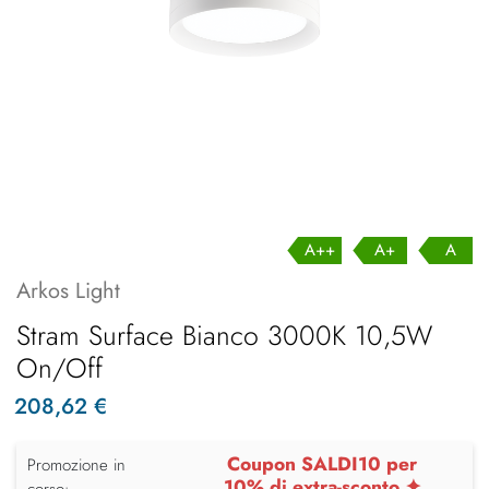
A++
A+
A
Arkos Light
Stram Surface Bianco 3000K 10,5W
On/Off
208,62 €
Coupon SALDI10 per
Promozione in
10% di extra-sconto ✦
corso: