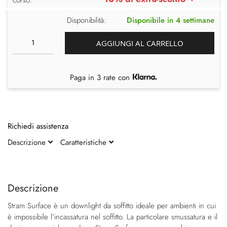
Disponibilità:
Disponibile in 4 settimane
AGGIUNGI AL CARRELLO
Paga in 3 rate con
Richiedi assistenza
Descrizione
Caratteristiche
Vai
Vai
alla
all'inizio
fine
della
Descrizione
della
galleria
Stram Surface è un downlight da soffitto ideale per ambienti in cui
galleria
di
è impossibile l'incassatura nel soffitto. La particolare smussatura e il
di
immagini