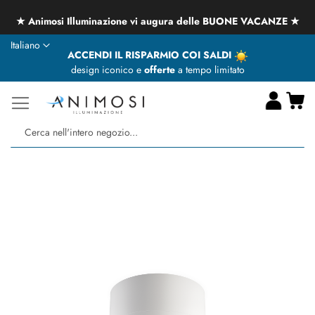
★ Animosi Illuminazione vi augura delle BUONE VACANZE ★
Lingua
Italiano
ACCENDI IL RISPARMIO COI SALDI
design iconico e
offerte
a tempo limitato
Ca
Ce