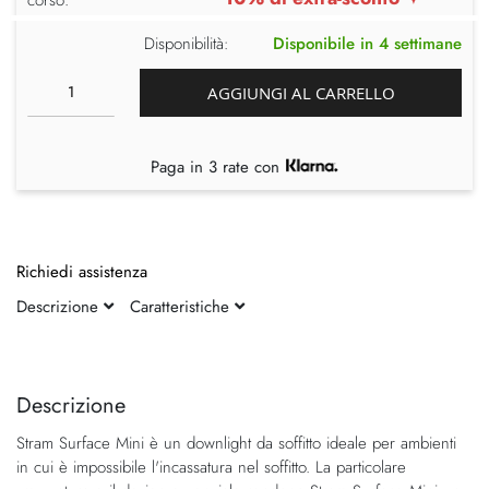
Disponibilità:
Disponibile in 4 settimane
AGGIUNGI AL CARRELLO
Paga in 3 rate con
Richiedi assistenza
Descrizione
Caratteristiche
Vai
Vai
alla
all'inizio
fine
della
Descrizione
della
galleria
Stram Surface Mini è un downlight da soffitto ideale per ambienti
galleria
di
in cui è impossibile l'incassatura nel soffitto. La particolare
di
immagini