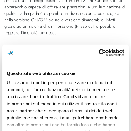
smussatura e il design essenziale rendono Stram Surface Mini un
immagini
apparecchio capace di offrire alte prestazioni e un'illuminazione di
qualità. La lampada è disponibile in diversi colori e potenze, sia
nella versione ON/OFF sia nella versione dimmerabile. Infatti
grazie ad un sistema di dimmerazione (Phase cut) è possibile
regolare l'intensità luminosa.
Caratteristiche
Cod.Art.
Colore led
A3770350NT
2700K
Questo sito web utilizza i cookie
Utilizziamo i cookie per personalizzare contenuti ed
Dimensioni
Sorgente luminosa
annunci, per fornire funzionalità dei social media e per
Ø 135mm - H 98mm
Led integrato
analizzare il nostro traffico. Condividiamo inoltre
Potenza e attacco
Dimmerazione
informazioni sul modo in cui utilizza il nostro sito con i
10W - 2700K - 1275Lm -
Phase cut
nostri partner che si occupano di analisi dei dati web,
CRI90
pubblicità e social media, i quali potrebbero combinarle
con altre informazioni che ha fornito loro o che hanno
Classe energetica
Mpn