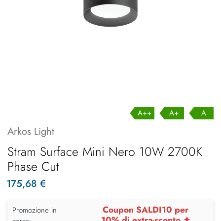
A++
A+
A
Arkos Light
Stram Surface Mini Nero 10W 2700K
Phase Cut
175,68 €
Coupon SALDI10 per
Promozione in
10% di extra-sconto ✦
corso: