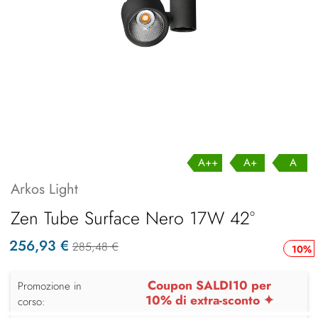
A++
A+
A
Arkos Light
Zen Tube Surface Nero 17W 42°
256,93 €
285,48 €
10%
Coupon SALDI10 per
Promozione in
10% di extra-sconto ✦
corso: