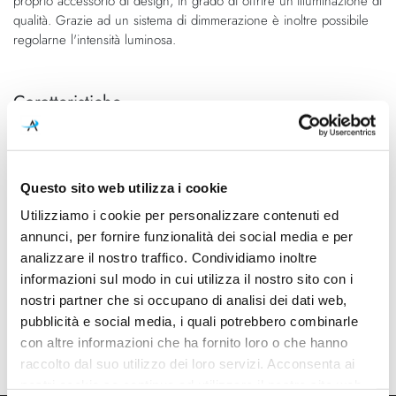
proprio accessorio di design, in grado di offrire un'illuminazione di
qualità. Grazie ad un sistema di dimmerazione è inoltre possibile
regolarne l'intensità luminosa.
Caratteristiche
Cod.Art.
Dimensioni
A2841231NT
145mm x 80mm - H 175mm
Sorgente luminosa
Potenza e attacco
Questo sito web utilizza i cookie
Led integrato
17W - 3000K - 2220Lm -
Utilizziamo i cookie per personalizzare contenuti ed
CRI90
annunci, per fornire funzionalità dei social media e per
analizzare il nostro traffico. Condividiamo inoltre
Dimmerazione
Classe energetica
informazioni sul modo in cui utilizza il nostro sito con i
Dimmerabile
A++, A+, A
nostri partner che si occupano di analisi dei dati web,
Mpn
pubblicità e social media, i quali potrebbero combinarle
A2841231NT
con altre informazioni che ha fornito loro o che hanno
raccolto dal suo utilizzo dei loro servizi. Acconsenta ai
nostri cookie se continua ad utilizzare il nostro sito web.