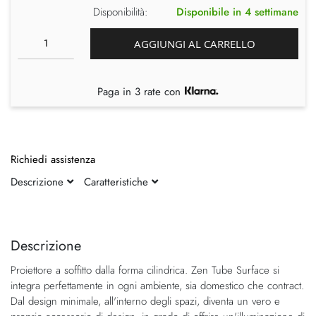
Disponibilità:
Disponibile in 4 settimane
AGGIUNGI AL CARRELLO
Paga in 3 rate con
Richiedi assistenza
Descrizione
Caratteristiche
Vai
Vai
alla
all'inizio
fine
della
Descrizione
della
galleria
Proiettore a soffitto dalla forma cilindrica. Zen Tube Surface si
galleria
di
integra perfettamente in ogni ambiente, sia domestico che contract.
di
immagini
Dal design minimale, all'interno degli spazi, diventa un vero e
immagini