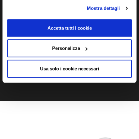
Mostra dettagli
Ti servono maggiori informazioni?
Contattaci via Chat, via telefono allo + 39 039 9909099 oppure
Accetta tutti i cookie
compila il modulo
Personalizza
EMAIL
WHATSAPP
Usa solo i cookie necessari
TELEFONO
MODULO CONTATTI