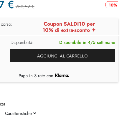
7 €
10%
750,52 €
Coupon SALDI10 per
 corso:
10% di extra-sconto ✦
Disponibilità:
Disponibile in 4/5 settimane
AGGIUNGI AL CARRELLO
Paga in 3 rate con
nza
Caratteristiche