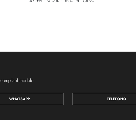
47.5W - 3000K - 6550Lm - CRI90
 compila il modulo
WHATSAPP
TELEFONO