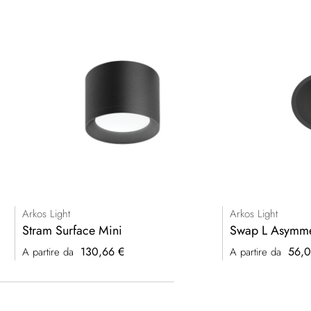
Arkos Light
Arkos Light
Stram Surface Mini
Swap L Asymme
130,66 €
56,0
A partire da
A partire da