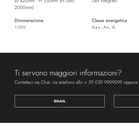
Ø 420mm - H 350mm (H cavo
Led integrato
2000mm)
Dimmerazione
Classe energetica
1-10V
A++, A+, A
Ti servono maggiori informazioni?
Contattaci via Chat, via telefono allo + 39 039 9909099 oppure
EMAIL