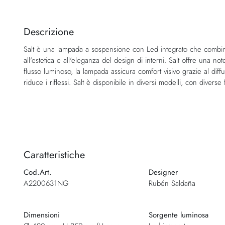
Vai
all'inizio
della
Descrizione
galleria
Salt è una lampada a sospensione con Led integrato che combina 
di
all'estetica e all'eleganza del design di interni. Salt offre una 
immagini
flusso luminoso, la lampada assicura comfort visivo grazie al dif
riduce i riflessi. Salt è disponibile in diversi modelli, con diverse
Caratteristiche
Cod.Art.
Designer
A2200631NG
Rubén Saldaña
Dimensioni
Sorgente luminosa