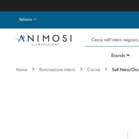
Lingua
Italiano
Cerca
Brands
Home
Illuminazione Interni
Cucina
Salt Nero/Or
Vai
alla
fine
della
galleria
di
immagini