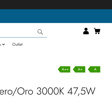
Carrell
Cerca
Outlet
o
A++
A+
A
Nero/Oro 3000K 47,5W