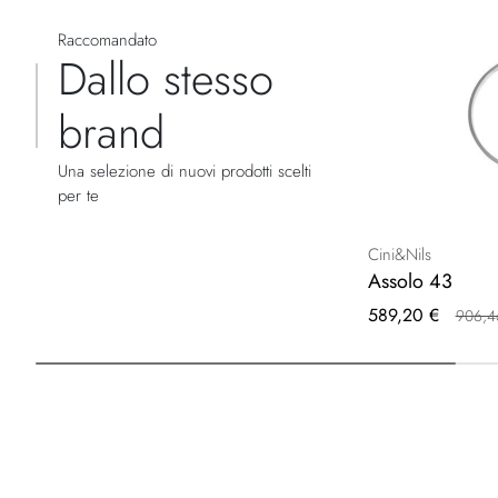
Raccomandato
Dallo stesso
brand
Una selezione di nuovi prodotti scelti
per te
Cini&Nils
Assolo 43
Prezzo
589,20 €
906,4
speciale