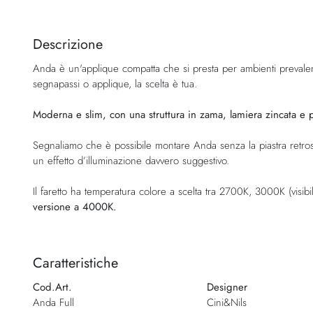
Vai
all'inizio
della
Descrizione
galleria
Anda è un'applique compatta che si presta per ambienti prevalen
di
segnapassi o applique, la scelta è tua.
immagini
Moderna e slim, con una struttura in zama, lamiera zincata e 
Segnaliamo che è possibile montare Anda senza la piastra retrost
un effetto d’illuminazione davvero suggestivo.
Il faretto ha temperatura colore a scelta tra 2700K, 3000K (visibil
versione a 4000K.
Caratteristiche
Cod.Art.
Designer
Anda Full
Cini&Nils