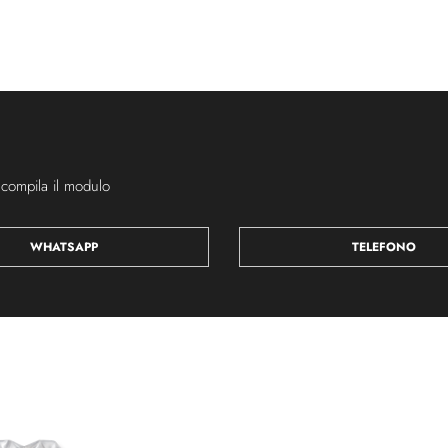
 compila il modulo
WHATSAPP
TELEFONO