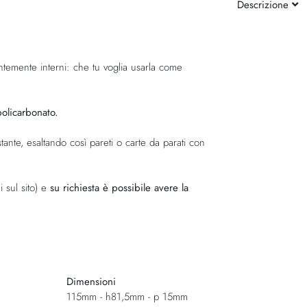
Descrizione
temente interni: che tu voglia usarla come
policarbonato.
ante, esaltando così pareti o carte da parati con
i sul sito) e
su richiesta è possibile avere la
Dimensioni
115mm - h81,5mm - p 15mm