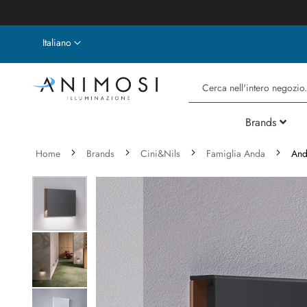
Lingua
Italiano
Cerca
Brands
Home
Brands
Cini&Nils
Famiglia Anda
And
Vai
alla
fine
della
galleria
di
immagini