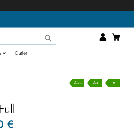
Carrell
Cerca
Outlet
o
A++
A+
A
ull
0 €