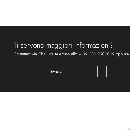
Ti servono maggiori informazioni?
Contattaci via Chat, via telefono allo + 39 039 9909099 oppure
EMAIL