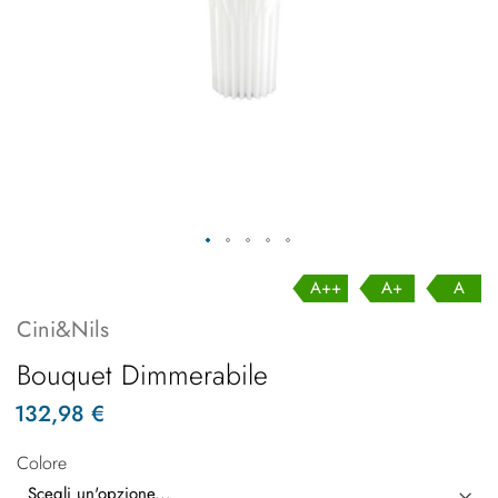
A++
A+
A
Cini&Nils
Bouquet Dimmerabile
132,98 €
Colore