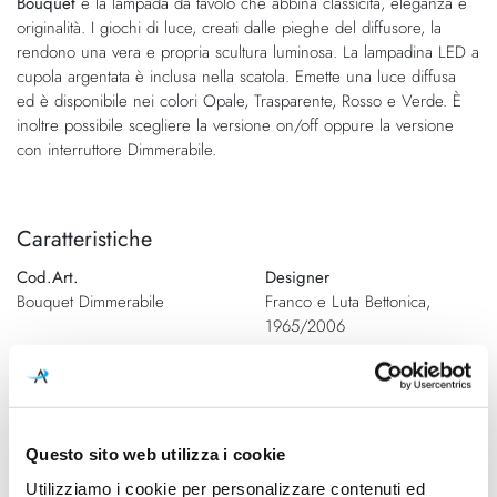
Bouquet
è la lampada da tavolo che abbina classicità, eleganza e
galleria
di
originalità. I giochi di luce, creati dalle pieghe del diffusore, la
di
immagini
rendono una vera e propria scultura luminosa. La lampadina LED a
immagini
cupola argentata è inclusa nella scatola. Emette una luce diffusa
ed è disponibile nei colori Opale, Trasparente, Rosso e Verde. È
inoltre possibile scegliere la versione on/off oppure la versione
con interruttore Dimmerabile.
Caratteristiche
Cod.Art.
Designer
Bouquet Dimmerabile
Franco e Luta Bettonica,
1965/2006
Dimensioni
Sorgente luminosa
180mm x H 25mm
Lampadina Led
Potenza e attacco
Lampadina
Questo sito web utilizza i cookie
LED E27 / 60W / 2700K /
Inclusa
Utilizziamo i cookie per personalizzare contenuti ed
650lm / 230V (cupola