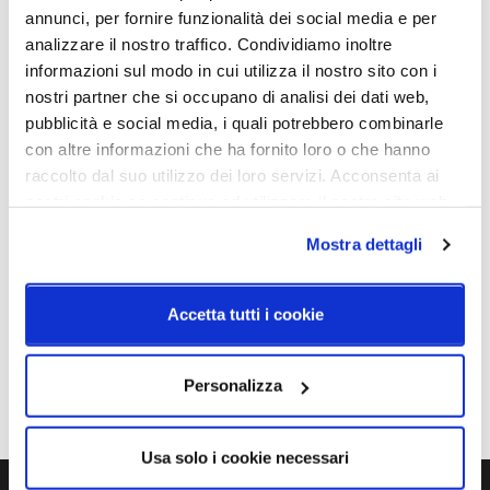
argento)
annunci, per fornire funzionalità dei social media e per
analizzare il nostro traffico. Condividiamo inoltre
Dimmerazione
Classe energetica
informazioni sul modo in cui utilizza il nostro sito con i
Dimmerabile
A++, A+, A
nostri partner che si occupano di analisi dei dati web,
pubblicità e social media, i quali potrebbero combinarle
con altre informazioni che ha fornito loro o che hanno
raccolto dal suo utilizzo dei loro servizi. Acconsenta ai
Schemi tecnici
nostri cookie se continua ad utilizzare il nostro sito web.
Mostra dettagli
Accetta tutti i cookie
Personalizza
Usa solo i cookie necessari