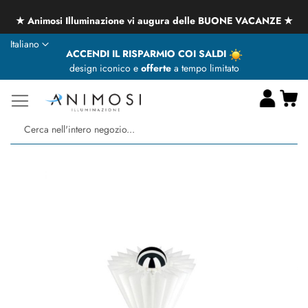
★ Animosi Illuminazione vi augura delle BUONE VACANZE ★
Lingua
Italiano
ACCENDI IL RISPARMIO COI SALDI
design iconico e
offerte
a tempo limitato
Ca
Ce