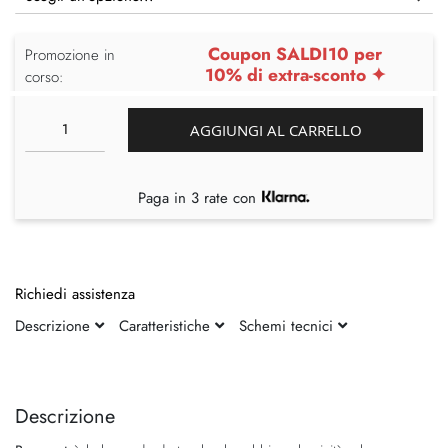
Coupon SALDI10 per
Promozione in
10% di extra-sconto ✦
corso:
AGGIUNGI AL CARRELLO
Paga in 3 rate con
Richiedi assistenza
Descrizione
Caratteristiche
Schemi tecnici
Vai
Vai
alla
all'inizio
fine
della
Descrizione
della
galleria