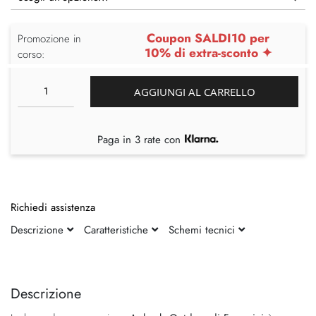
Coupon SALDI10 per
Promozione in
10% di extra-sconto ✦
corso:
AGGIUNGI AL CARRELLO
Paga in 3 rate con
Richiedi assistenza
Descrizione
Caratteristiche
Schemi tecnici
Vai
Vai
alla
all'inizio
fine
della
Descrizione
della
galleria