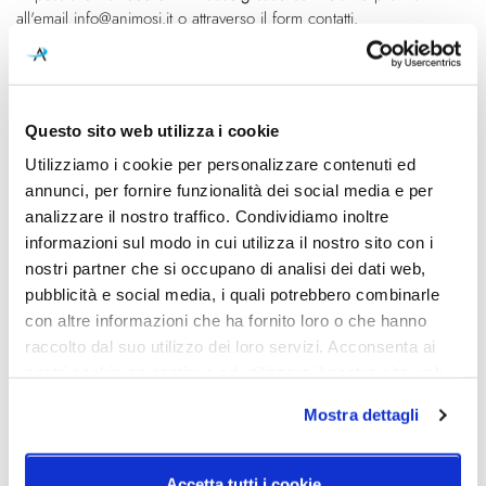
all'email info@animosi.it o attraverso il form contatti.
Caratteristiche
Cod.Art.
Designer
Questo sito web utilizza i cookie
Aplomb Outdoor
Lucidi e Pevere, 2017
Utilizziamo i cookie per personalizzare contenuti ed
annunci, per fornire funzionalità dei social media e per
Colore led
Dimensioni
analizzare il nostro traffico. Condividiamo inoltre
2700K
H. 360mm x Ø170mm
informazioni sul modo in cui utilizza il nostro sito con i
nostri partner che si occupano di analisi dei dati web,
Sorgente luminosa
Potenza e attacco
Led integrato
8W - 2700K - 680lm - CRI>90
pubblicità e social media, i quali potrebbero combinarle
con altre informazioni che ha fornito loro o che hanno
Dimmerazione
Classe energetica
raccolto dal suo utilizzo dei loro servizi. Acconsenta ai
Dimmerabile
A++
nostri cookie se continua ad utilizzare il nostro sito web.
IP
Mostra dettagli
65
Accetta tutti i cookie