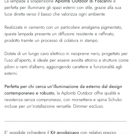
La lampada a sospensione
Aplomb Outdoor di Foscarini
è
galleria
di
perfetta per illuminare gli spazi esterni con stile, grazie alla sua
di
immagini
luce diretta verso il basso che valorizza ogni ambiente.
immagini
Realizzata in cemento con un particolare amalgama pigmentato,
questa lampada presenta un diffusore resistente e raffinato,
prodotto tramite un processo di colatura in stampo.
Dotata di un lungo cavo elettrico in neoprene nero, progettato per
l’uso all’aperto, è ideale per essere avvolta attorno a strutture come
piloni o rami d'albero, aggiungendo carattere e funzionalità agli
esterni.
Perfetta per chi cerca un'illuminazione da esterno dal design
contemporaneo e robusto
, la Aplomb Outdoor offre qualità e
resistenza senza compromessi, con morsettiera e spina Schuko
incluse per un'installazione versatile. Dimmer escluso.
___________________________________________________
E' possibile richiedere il
Kit avvolgicavo
con relativo prezzo