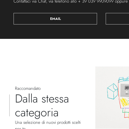
Contattaci via Chat, via telefono allo + 39 039 9909099 oppure
EMAIL
Raccomandato
Dalla stessa
categoria
Una selezione di nuovi prodotti scelti
per te