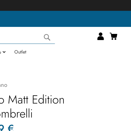
Carrell
Cerca
Outlet
o
ano
 Matt Edition
mbrelli
9 €