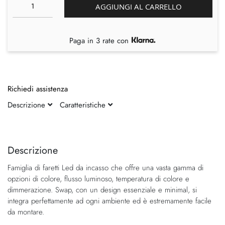
AGGIUNGI AL CARRELLO
Paga in 3 rate con
Richiedi assistenza
Descrizione
Caratteristiche
Vai
Vai
alla
all'inizio
fine
della
Descrizione
della
galleria
Famiglia di faretti Led da incasso che offre una vasta gamma di
galleria
di
opzioni di colore, flusso luminoso, temperatura di colore e
di
immagini
dimmerazione. Swap, con un design essenziale e minimal, si
immagini
integra perfettamente ad ogni ambiente ed è estremamente facile
da montare.