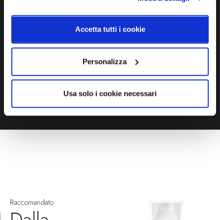
Ti servono maggiori informazioni?
Contattaci via Chat, via telefono allo + 39 039 9909099 oppure
compila il modulo
Accetta tutti i cookie
EMAIL
WHATSAPP
Personalizza
TELEFONO
MODULO CONTATTI
Usa solo i cookie necessari
Raccomandato
Dalla