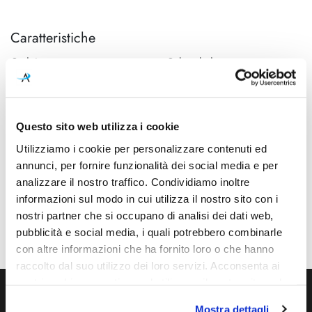
Caratteristiche
Cod.Art.
Colore led
A2123220R
2700K
Dimensioni
Sorgente luminosa
Ø 105mm - H 96mm (Spazio
Led integrato
Questo sito web utilizza i cookie
minimo incasso 106mm)
Utilizziamo i cookie per personalizzare contenuti ed
Potenza e attacco
Dimmerazione
annunci, per fornire funzionalità dei social media e per
7W - 2700K - 910Lm - CRI90
Phase cut
analizzare il nostro traffico. Condividiamo inoltre
informazioni sul modo in cui utilizza il nostro sito con i
Classe energetica
Mpn
nostri partner che si occupano di analisi dei dati web,
A++, A+, A
A2123220R
pubblicità e social media, i quali potrebbero combinarle
con altre informazioni che ha fornito loro o che hanno
raccolto dal suo utilizzo dei loro servizi. Acconsenta ai
nostri cookie se continua ad utilizzare il nostro sito web.
Mostra dettagli