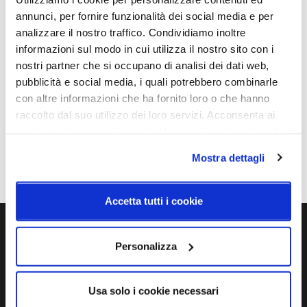
Cod.Art.
Dimensioni
annunci, per fornire funzionalità dei social media e per
Swap M Asymmetric
Ø 82mm - H 85mm (Spazio
analizzare il nostro traffico. Condividiamo inoltre
minimo incasso 91mm)
informazioni sul modo in cui utilizza il nostro sito con i
nostri partner che si occupano di analisi dei dati web,
Sorgente luminosa
Potenza e attacco
pubblicità e social media, i quali potrebbero combinarle
Led integrato
5 / 7W - 2700 / 3000K -
con altre informazioni che ha fornito loro o che hanno
675/700/910 / 940Lm -
raccolto dal suo utilizzo dei loro servizi. Acconsenta ai
CRI90
nostri cookie se continua ad utilizzare il nostro sito web.
Classe energetica
Mostra dettagli
A++, A+, A
Accetta tutti i cookie
Ti servono maggiori informazioni?
Personalizza
Contattaci via Chat, via telefono allo + 39 039 9909099 oppure
compila il modulo
Usa solo i cookie necessari