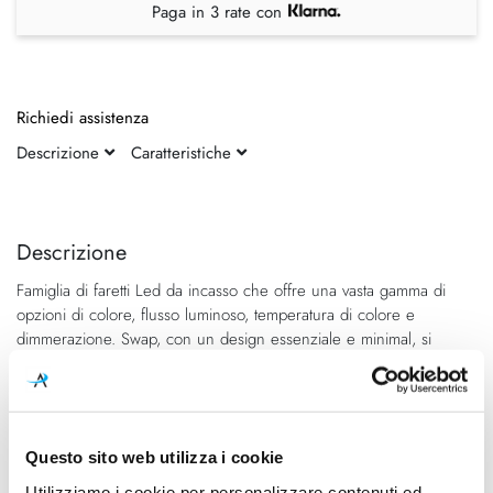
Paga in 3 rate con
Richiedi assistenza
Descrizione
Caratteristiche
Vai
Vai
alla
all'inizio
fine
della
Descrizione
della
galleria
Famiglia di faretti Led da incasso che offre una vasta gamma di
galleria
di
opzioni di colore, flusso luminoso, temperatura di colore e
di
immagini
dimmerazione. Swap, con un design essenziale e minimal, si
immagini
integra perfettamente ad ogni ambiente ed è estremamente facile
da montare.
Questo sito web utilizza i cookie
Caratteristiche
Utilizziamo i cookie per personalizzare contenuti ed