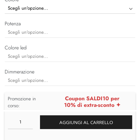
Potenza
Colore led
Dimmerazione
Coupon SALDI10 per
Promozione in
10% di extra-sconto ✦
corso:
AGGIUNGI AL CARRELLO