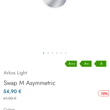
A++
A+
A
Arkos Light
Swap M Asymmetric
54,90 €
10%
61,00 €
Colore