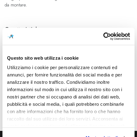
da montare.
Caratteristiche
Cod.Art.
Colore led
A2122220G
2700K
Questo sito web utilizza i cookie
Dimensioni
Sorgente luminosa
Ø 95mm - H 81mm (Spazio
Led integrato
Utilizziamo i cookie per personalizzare contenuti ed
minimo incasso 91mm)
annunci, per fornire funzionalità dei social media e per
analizzare il nostro traffico. Condividiamo inoltre
Potenza e attacco
Dimmerazione
informazioni sul modo in cui utilizza il nostro sito con i
7W - 2700K - 910Lm - CRI90
Phase cut
nostri partner che si occupano di analisi dei dati web,
pubblicità e social media, i quali potrebbero combinarle
Classe energetica
Mpn
con altre informazioni che ha fornito loro o che hanno
A++, A+, A
A2122220G
raccolto dal suo utilizzo dei loro servizi. Acconsenta ai
nostri cookie se continua ad utilizzare il nostro sito web.