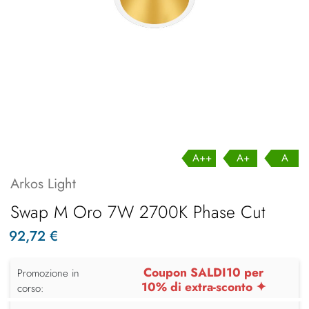
A++
A+
A
Arkos Light
Swap M Oro 7W 2700K Phase Cut
92,72 €
Coupon SALDI10 per
Promozione in
10% di extra-sconto ✦
corso: