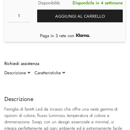
Disponibilità:
Disponibile in 4 settimane
AGGIUNGI AL CARRELLO
Paga in 3 rate con
Richiedi assistenza
Descrizione
Caratteristiche
Vai
Vai
alla
all'inizio
fine
della
Descrizione
della
galleria
Famiglia di faretti Led da incasso che offre una vasta gamma di
galleria
di
opzioni di colore, flusso luminoso, temperatura di colore e
di
immagini
dimmerazione. Swap, con un design essenziale e minimal, si
immagini
integra perfettamente ad ogni ambiente ed è estremamente facile