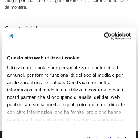
integra perfettamente ad ogni ambiente ed è estremamente facile
da montare.
Caratteristiche
Cod.Art.
Colore led
A2121220R
2700K
Questo sito web utilizza i cookie
Dimensioni
Sorgente luminosa
Ø 82mm - H 76mm (Spazio
Led integrato
Utilizziamo i cookie per personalizzare contenuti ed
minimo incasso 86mm)
annunci, per fornire funzionalità dei social media e per
analizzare il nostro traffico. Condividiamo inoltre
Potenza e attacco
Dimmerazione
informazioni sul modo in cui utilizza il nostro sito con i
7W - 2700K - 910Lm - CRI90
Phase cut
nostri partner che si occupano di analisi dei dati web,
pubblicità e social media, i quali potrebbero combinarle
Classe energetica
Mpn
A++, A+, A
A2121220R
con altre informazioni che ha fornito loro o che hanno
raccolto dal suo utilizzo dei loro servizi. Acconsenta ai
nostri cookie se continua ad utilizzare il nostro sito web.