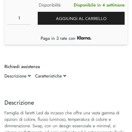
Disponibilità:
Disponibile in 4 settimane
AGGIUNGI AL CARRELLO
Paga in 3 rate con
Richiedi assistenza
Descrizione
Caratteristiche
Vai
Vai
alla
all'inizio
fine
della
Descrizione
della
galleria
Famiglia di faretti Led da incasso che offre una vasta gamma di
galleria
di
opzioni di colore, flusso luminoso, temperatura di colore e
di
immagini
dimmerazione. Swap, con un design essenziale e minimal, si
immagini