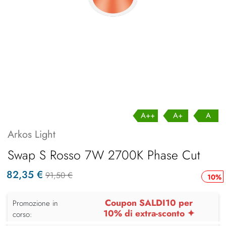
A++
A+
A
Arkos Light
Swap S Rosso 7W 2700K Phase Cut
82,35 €
91,50 €
10%
Coupon SALDI10 per
Promozione in
10% di extra-sconto ✦
corso: