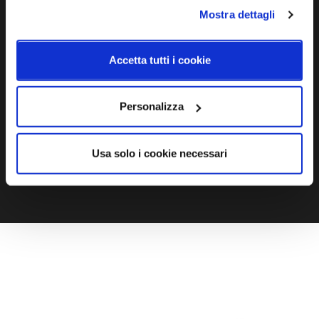
Mostra dettagli
Ti servono maggiori informazioni?
Contattaci via Chat, via telefono allo + 39 039 9909099 oppure
Accetta tutti i cookie
compila il modulo
Personalizza
EMAIL
WHATSAPP
Usa solo i cookie necessari
TELEFONO
MODULO CONTATTI