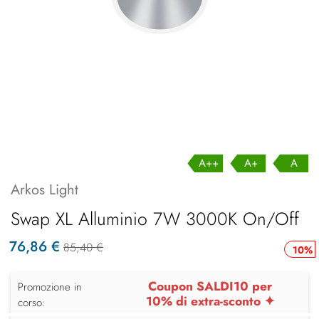
A++
A+
A
Arkos Light
Swap XL Alluminio 7W 3000K On/Off
76,86 €
85,40 €
10%
Coupon SALDI10 per
Promozione in
10% di extra-sconto ✦
corso: