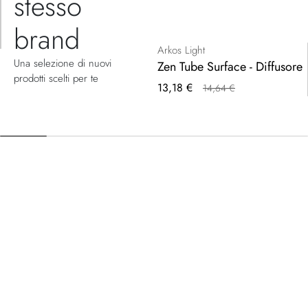
stesso
brand
Arkos Light
Una selezione di nuovi
Zen Tube Surface - Diffusore
prodotti scelti per te
Prezzo
13,18 €
14,64 €
speciale