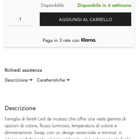
Disponibilità:
Disponibile in 4 settimane
AGGIUNGI AL CARRELLO
Paga in 3 rate con
Richiedi assistenza
Descrizione
Caratteristiche
Vai
Vai
alla
all'inizio
fine
della
Descrizione
della
galleria
Famiglia di faretti Led da incasso che offre una vasta gamma di
galleria
di
opzioni di colore, flusso luminoso, temperatura di colore e
di
immagini
dimmerazione. Swap, con un design essenziale e minimal, si
immagini