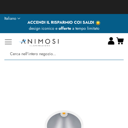
★ Animosi Illuminazione vi augura delle BUONE VACANZE ★
Lingua
Italiano
ACCENDI IL RISPARMIO COI SALDI
design iconico e
offerte
a tempo limitato
Ca
Ce