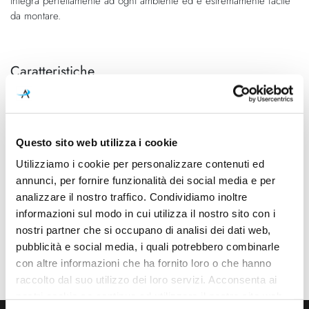
integra perfettamente ad ogni ambiente ed è estremamente facile
da montare.
Caratteristiche
Cod.Art.
Colore led
A2124211Z
3000K
Dimensioni
Sorgente luminosa
Questo sito web utilizza i cookie
Ø 108mm - H 110mm (Spazio
Led integrato
Utilizziamo i cookie per personalizzare contenuti ed
minimo incasso 120mm)
annunci, per fornire funzionalità dei social media e per
analizzare il nostro traffico. Condividiamo inoltre
Potenza e attacco
Dimmerazione
7W - 3000K - 910Lm - CRI90
On/Off
informazioni sul modo in cui utilizza il nostro sito con i
nostri partner che si occupano di analisi dei dati web,
Classe energetica
Mpn
pubblicità e social media, i quali potrebbero combinarle
A++, A+, A
A2124211Z
con altre informazioni che ha fornito loro o che hanno
raccolto dal suo utilizzo dei loro servizi. Acconsenta ai
nostri cookie se continua ad utilizzare il nostro sito web.