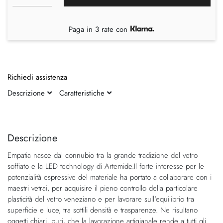
Paga in 3 rate con
Richiedi assistenza
Descrizione
Caratteristiche
Vai
Vai
alla
all'inizio
fine
della
Descrizione
della
galleria
Empatia nasce dal connubio tra la grande tradizione del vetro
galleria
di
soffiato e la LED technology di Artemide.Il forte interesse per le
di
immagini
potenzialità espressive del materiale ha portato a collaborare con i
immagini
maestri vetrai, per acquisire il pieno controllo della particolare
plasticità del vetro veneziano e per lavorare sull'equilibrio tra
superficie e luce, tra sottili densità e trasparenze. Ne risultano
oggetti chiari, puri, che la lavorazione artigianale rende a tutti gli