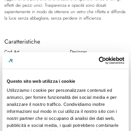
effetti dei pezzi unici. Trasparenza e opacità sono dosati
sapientemente in modo da ottenere un vetro che rifletta e diffonda
la luce senza abbagliare, senza perdere in efficienza.
Caratteristiche
Cod.Art.
Designer
1815010A
Carlotta de Bevilacqua e Paola
di Arianello
Dimensioni
Sorgente luminosa
Questo sito web utilizza i cookie
Ø 160mm - H Max 2000mm
Led
Utilizziamo i cookie per personalizzare contenuti ed
Potenza e attacco
Lampadina
annunci, per fornire funzionalità dei social media e per
11W- 3000K - 567Lm
Integrata
analizzare il nostro traffico. Condividiamo inoltre
informazioni sul modo in cui utilizza il nostro sito con i
Dimmerazione
Classe energetica
nostri partner che si occupano di analisi dei dati web,
On/Off
A++, A+, A
pubblicità e social media, i quali potrebbero combinarle