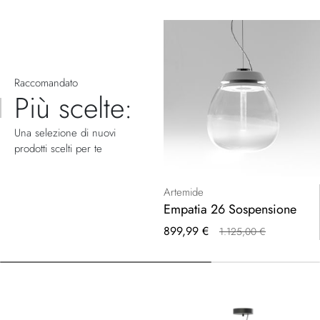
Raccomandato
Più scelte:
Una selezione di nuovi
prodotti scelti per te
Artemide
Empatia 26 Sospensione
Prezzo
899,99 €
1.125,00 €
speciale