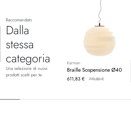
Raccomandato
Dalla
stessa
categoria
Karman
Una selezione di nuovi
Braille Sospensione Ø40
prodotti scelti per te
Prezzo
611,83 €
719,80 €
speciale