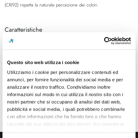
(CRI92) rispetta la naturale percezione dei colori.
Caratteristiche
Cod.Art.
Designer
ACCNASL.1574H
Luta Bettonica, 2013
Dimensioni
Sorgente luminosa
Questo sito web utilizza i cookie
Ø 700mm - H Max 4000mm
Led integrato
Utilizziamo i cookie per personalizzare contenuti ed
Potenza e attacco
Dimmerazione
annunci, per fornire funzionalità dei social media e per
27W - 2800K - 2900Lm -
Dimmerabile
analizzare il nostro traffico. Condividiamo inoltre
CRI92 - 220-240V
informazioni sul modo in cui utilizza il nostro sito con i
nostri partner che si occupano di analisi dei dati web,
Classe energetica
pubblicità e social media, i quali potrebbero combinarle
A++, A+, A
con altre informazioni che ha fornito loro o che hanno
raccolto dal suo utilizzo dei loro servizi. Acconsenta ai
nostri cookie se continua ad utilizzare il nostro sito web.