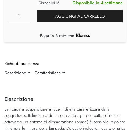
Disponibilità:
Disponibile in 4 settimane
AGGIUNGI AL CARRELLO
Paga in 3 rate con
Richiedi assistenza
Descrizione
Caratteristiche
Vai
Vai
alla
all'inizio
fine
della
Descrizione
della
galleria
Lampada a sospensione a luce indiretta caratterizzata dalla
galleria
di
suggestiva sottolineatura di luce e dal design compatto e lineare.
di
immagini
Attraverso un sistema di dimmerazione (phase) è possibile regolare
immagini
l'intensità luminosa della lampada. L'elevato indice di resa cromatica