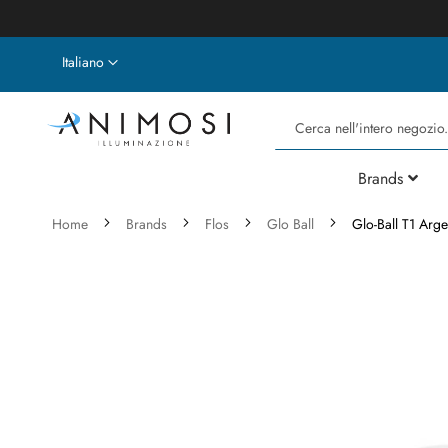
Lingua
Italiano
Cerca
Brands
Home
Brands
Flos
Glo Ball
Glo-Ball T1 Arge
Vai
alla
fine
della
galleria
di
immagini