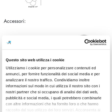
Accessori:
Questo sito web utilizza i cookie
Utilizziamo i cookie per personalizzare contenuti ed
annunci, per fornire funzionalità dei social media e per
Lodes
Lodes
analizzare il nostro traffico. Condividiamo inoltre
Rosone - Single Mini
Rosone - Single Standard
informazioni sul modo in cui utilizza il nostro sito con i
A
nostri partner che si occupano di analisi dei dati web,
47,21 €
52,46 €
78,08 €
partire
pubblicità e social media, i quali potrebbero combinarle
da
con altre informazioni che ha fornito loro o che hanno
raccolto dal suo utilizzo dei loro servizi. Acconsenta ai