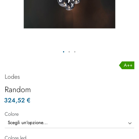
A++
Lodes
Random
324,52 €
Colore
Colore led