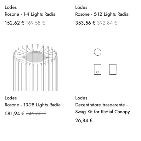
Lodes
Lodes
Rosone - 1-4 Lights Radial
Rosone - 5-12 Lights Radial
A
A
152,62 €
169,58 €
353,56 €
392,84 €
partire
partire
da
da
Lodes
Lodes
Rosone - 13-28 Lights Radial
Decentratore trasparente -
Swag Kit for Radial Canopy
A
581,94 €
646,60 €
partire
26,84 €
da