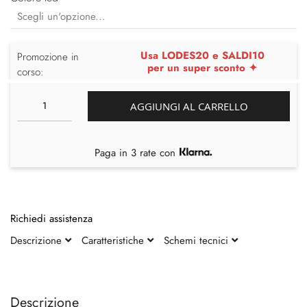
Usa LODES20 e SALDI10
Promozione in
per un super sconto ✦
corso:
AGGIUNGI AL CARRELLO
Paga in 3 rate con
Richiedi assistenza
Descrizione
Caratteristiche
Schemi tecnici
Vai
Vai
alla
all'inizio
fine
della
Descrizione