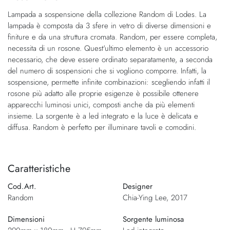
della
galleria
Lampada a sospensione della collezione Random di Lodes. La
galleria
di
lampada è composta da 3 sfere in vetro di diverse dimensioni e
di
immagini
finiture e da una struttura cromata. Random, per essere completa,
immagini
necessita di un rosone. Quest'ultimo elemento è un accessorio
necessario, che deve essere ordinato separatamente, a seconda
del numero di sospensioni che si vogliono comporre. Infatti, la
sospensione, permette infinite combinazioni: scegliendo infatti il
rosone più adatto alle proprie esigenze è possibile ottenere
apparecchi luminosi unici, composti anche da più elementi
insieme. La sorgente è a led integrato e la luce è delicata e
diffusa. Random è perfetto per illuminare tavoli e comodini.
Caratteristiche
Cod.Art.
Designer
Random
Chia-Ying Lee, 2017
Dimensioni
Sorgente luminosa