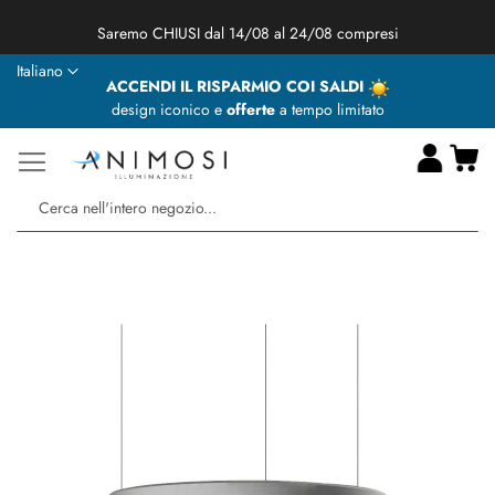
★ Animosi Illuminazione vi augura delle BUONE VACANZE ★
Lingua
Italiano
ACCENDI IL RISPARMIO COI SALDI
design iconico e
offerte
a tempo limitato
Ca
Ce