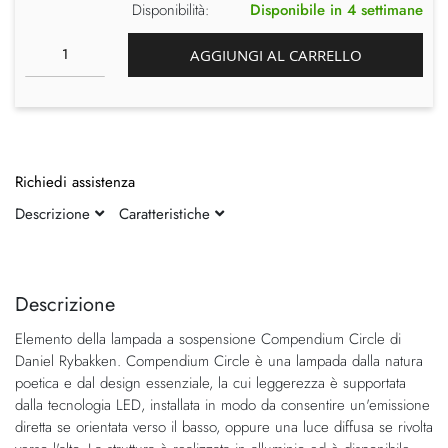
Disponibilità:
Disponibile in 4 settimane
AGGIUNGI AL CARRELLO
Richiedi assistenza
Descrizione
Caratteristiche
Vai
Vai
alla
all'inizio
fine
della
Descrizione
della
galleria
Elemento della lampada a sospensione Compendium Circle di
galleria
di
Daniel Rybakken. Compendium Circle è una lampada dalla natura
di
immagini
poetica e dal design essenziale, la cui leggerezza è supportata
immagini
dalla tecnologia LED, installata in modo da consentire un'emissione
diretta se orientata verso il basso, oppure una luce diffusa se rivolta