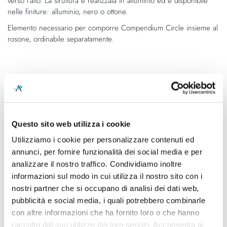
verso l'alto. La struttura è realizzata in alluminio ed è disponibile
nelle finiture: alluminio, nero o ottone.
Elemento necessario per comporre Compendium Circle insieme al
rosone, ordinabile separatamente.
Caratteristiche
Cod.Art.
Designer
1D810C110020
Daniel Rybakken, 2017
Questo sito web utilizza i cookie
Dimensioni
Sorgente luminosa
Utilizziamo i cookie per personalizzare contenuti ed
Ø 1100mm - H Min 150mm
Led integrato
Max 5000mm
annunci, per fornire funzionalità dei social media e per
analizzare il nostro traffico. Condividiamo inoltre
Potenza e attacco
Classe energetica
informazioni sul modo in cui utilizza il nostro sito con i
75W - 3000K - 3145Lm -
A
nostri partner che si occupano di analisi dei dati web,
CRI90
pubblicità e social media, i quali potrebbero combinarle
con altre informazioni che ha fornito loro o che hanno
Ean
raccolto dal suo utilizzo dei loro servizi. Acconsenta ai