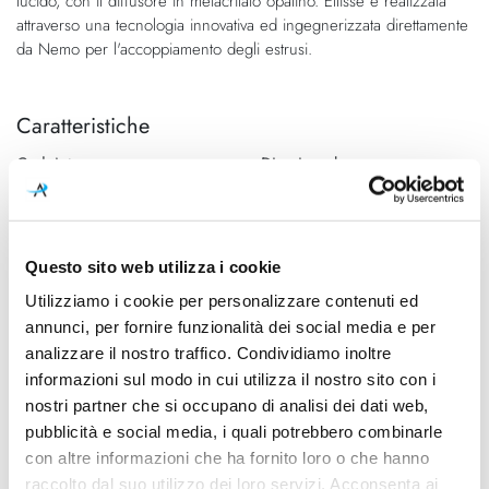
lucido, con il diffusore in metacrilato opalino. Ellisse è realizzata
attraverso una tecnologia innovativa ed ingegnerizzata direttamente
da Nemo per l'accoppiamento degli estrusi.
Caratteristiche
Cod.Art.
Direzione luce
ELP LNW 54
Downlight
Designer
Colore led
Federico Palazzari
3000K
Questo sito web utilizza i cookie
Utilizziamo i cookie per personalizzare contenuti ed
Dimensioni
Sorgente luminosa
1350mm x 700mm - H Max
Led
annunci, per fornire funzionalità dei social media e per
2500mm
analizzare il nostro traffico. Condividiamo inoltre
informazioni sul modo in cui utilizza il nostro sito con i
Potenza e attacco
Lampadina
nostri partner che si occupano di analisi dei dati web,
78W - 3000K - 7800Lm
Integrata
pubblicità e social media, i quali potrebbero combinarle
con altre informazioni che ha fornito loro o che hanno
Dimmerazione
Classe energetica
raccolto dal suo utilizzo dei loro servizi. Acconsenta ai