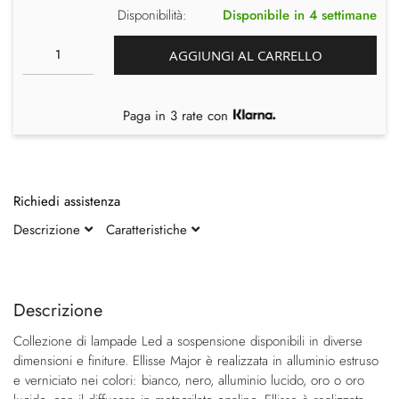
Disponibilità:
Disponibile in 4 settimane
AGGIUNGI AL CARRELLO
Paga in 3 rate con
Richiedi assistenza
Descrizione
Caratteristiche
Vai
Vai
alla
all'inizio
fine
della
Descrizione
della
galleria
Collezione di lampade Led a sospensione disponibili in diverse
galleria
di
dimensioni e finiture. Ellisse Major è realizzata in alluminio estruso
di
immagini
e verniciato nei colori: bianco, nero, alluminio lucido, oro o oro
immagini