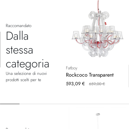
Raccomandato
Dalla
stessa
categoria
Fatboy
Una selezione di nuovi
Rockcoco Transparent
prodotti scelti per te
Prezzo
593,09 €
659,00 €
speciale