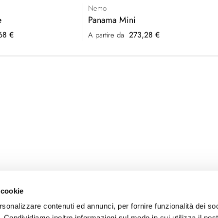
Nemo
e
Panama Mini
68 €
273,28 €
A partire da
 cookie
rsonalizzare contenuti ed annunci, per fornire funzionalità dei so
o. Condividiamo inoltre informazioni sul modo in cui utilizza il nost