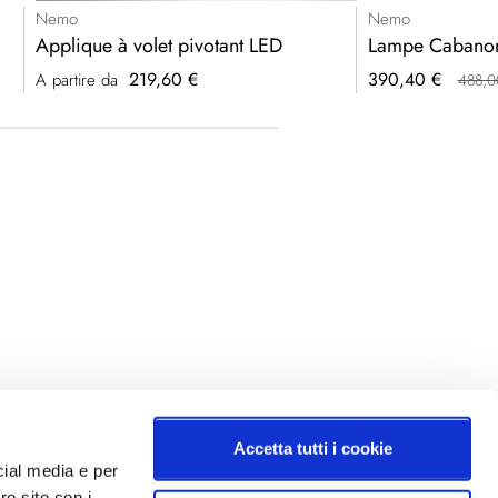
Nemo
Nemo
Applique à volet pivotant LED
Lampe Cabanon
Prezzo
219,60 €
390,40 €
A partire da
488,0
speciale
Accetta tutti i cookie
cial media e per
ro sito con i