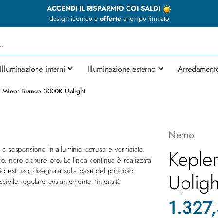
ACCENDI IL RISPARMIO COI SALDI
design iconico e
offerte
a tempo limitato
Illuminazione interni
Illuminazione esterno
Arredament
r Minor Bianco 3000K Uplight
Nemo
a sospensione in alluminio estruso e verniciato.
Keple
nco, nero oppure oro. La linea continua è realizzata
io estruso, disegnata sulla base del principio
Upligh
ibile regolare costantemente l'intensità
1.327