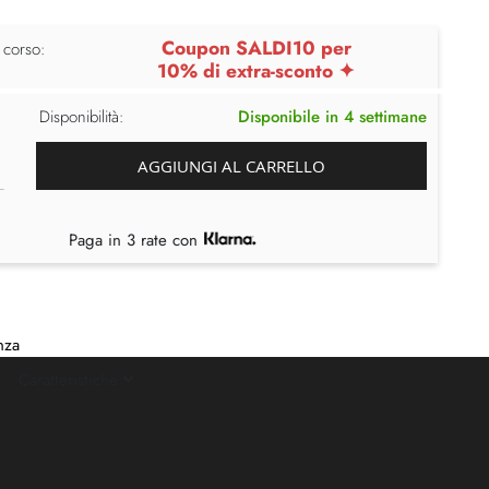
Coupon SALDI10 per
 corso:
10% di extra-sconto ✦
Disponibilità:
Disponibile in 4 settimane
AGGIUNGI AL CARRELLO
Paga in 3 rate con
nza
Caratteristiche