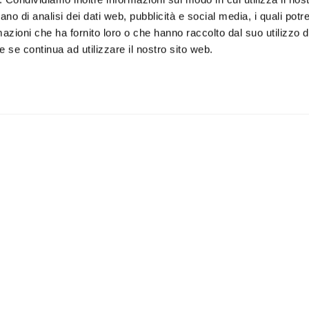
ano di analisi dei dati web, pubblicità e social media, i quali pot
azioni che ha fornito loro o che hanno raccolto dal suo utilizzo de
 se continua ad utilizzare il nostro sito web.
iviti alla newsletter
IS
 un buono sconto del 5% per il
Accetto la vostra
privacy
imo acquisto
policy
ILI
APPLICAZIONI
Lampade da parete