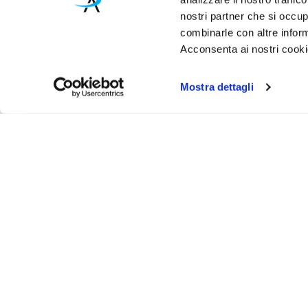
nostri partner che si occup
combinarle con altre inform
Acconsenta ai nostri cookie
Mostra dettagli
Iscr
Ricevi
tuo pr
ASSISTENZA
INFO UT
Via Bergamo, 43 - 23807 - Merate (Lecco)
Contattaci