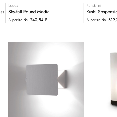
Lodes
Kundalini
ss
Sky-fall Round Media
Kushi Sospensi
740,54 €
819,
A partire da
A partire da