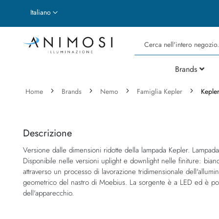
Lingua
Italiano
Cerca
Brands
Home
Brands
Nemo
Famiglia Kepler
Keple
Vai
Vai
alla
all'inizio
fine
della
Descrizione
della
galleria
Versione dalle dimensioni ridotte della lampada Kepler. Lampada 
galleria
di
Disponibile nelle versioni uplight e downlight nelle finiture: bia
di
immagini
attraverso un processo di lavorazione tridimensionale dell'allumin
immagini
geometrico del nastro di Moebius. La sorgente è a LED ed è poss
dell'apparecchio.