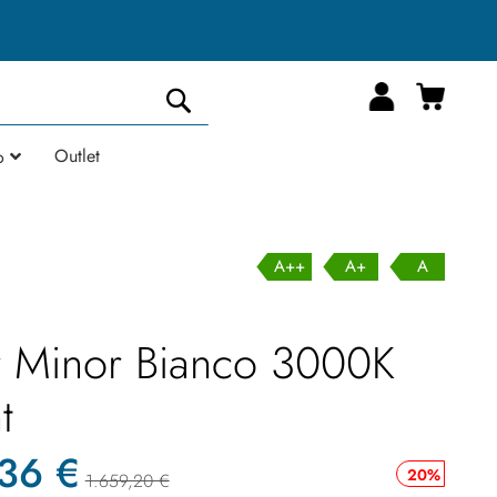
Carrell
Cerca
Outlet
o
A++
A+
A
r Minor Bianco 3000K
t
,36 €
20%
1.659,20 €