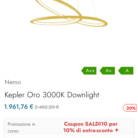
A++
A+
A
Nemo
Kepler Oro 3000K Downlight
1.961,76 €
2.452,20 €
20%
Coupon SALDI10 per
Promozione in
10% di extra-sconto ✦
corso: