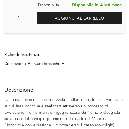
Disponibilità:
Disponibile in 4 settimane
AGGIUNGI AL CARRELLO
Richiedi assistenza
Descrizione
Caratteristiche
Vai
Vai
alla
all'inizio
fine
della
Descrizione
della
galleria
Lampada a sospensione realizzata in alluminio estruso e verniciato,
galleria
di
la cui linea continua è realizzata attraverso un processo di
di
immagini
lavorazione tridimensionale ingegnerizzato da Nemo e disegnata
immagini
sulla base del principio geometrico del nastro di Moebius.
Disponibile con emissione luminosa verso il basso (downlight)