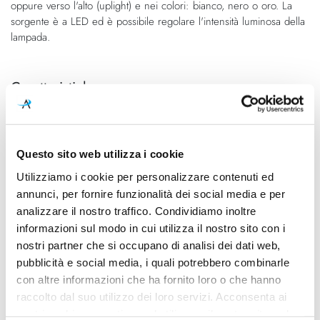
oppure verso l'alto (uplight) e nei colori: bianco, nero o oro. La
sorgente è a LED ed è possibile regolare l'intensità luminosa della
lampada.
Caratteristiche
Cod.Art.
Direzione luce
KEP LOW 52
Downlight
Questo sito web utilizza i cookie
Colore led
Dimensioni
3000K
1100mm - H 2540mm
Utilizziamo i cookie per personalizzare contenuti ed
annunci, per fornire funzionalità dei social media e per
Sorgente luminosa
Potenza e attacco
analizzare il nostro traffico. Condividiamo inoltre
Led integrato
65W - 3000K - 4500Lm -
informazioni sul modo in cui utilizza il nostro sito con i
CRI85 - 110-240V
nostri partner che si occupano di analisi dei dati web,
pubblicità e social media, i quali potrebbero combinarle
Dimmerazione
Classe energetica
Dimmerabile
A++, A+, A
con altre informazioni che ha fornito loro o che hanno
raccolto dal suo utilizzo dei loro servizi. Acconsenta ai
nostri cookie se continua ad utilizzare il nostro sito web.