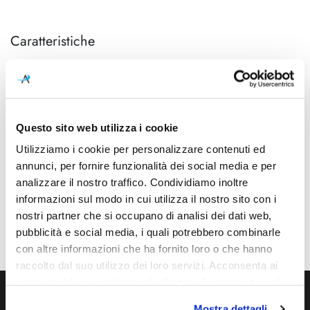
Caratteristiche
Cod.Art.
Designer
1SQH400004ZL0
Paolo Rizzatto, 2019
Dimensioni
Sorgente luminosa
Ø 690mm x 1450mm
Led integrato
Questo sito web utilizza i cookie
Utilizziamo i cookie per personalizzare contenuti ed
Potenza e attacco
Dimmerazione
annunci, per fornire funzionalità dei social media e per
81W - 2700K - 5600Lm -
On/Off
analizzare il nostro traffico. Condividiamo inoltre
CRI90 - 220-240V
informazioni sul modo in cui utilizza il nostro sito con i
Classe energetica
Ean
nostri partner che si occupano di analisi dei dati web,
A++, A+, A
8013210193501
pubblicità e social media, i quali potrebbero combinarle
con altre informazioni che ha fornito loro o che hanno
raccolto dal suo utilizzo dei loro servizi. Acconsenta ai
nostri cookie se continua ad utilizzare il nostro sito web.
Mostra dettagli