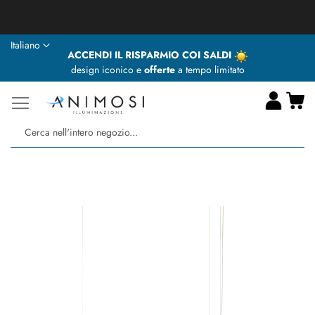
★ Animosi Illuminazione vi augura delle BUONE VACANZE ★
Lingua
Italiano
ACCENDI IL RISPARMIO COI SALDI
design iconico e
offerte
a tempo limitato
Ca
Ce