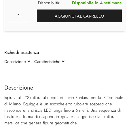
Disponibilità:
Disponibile in 4 settimane
AGGIUNGI AL CARRELLO
Richiedi assistenza
Descrizione
Caratteristiche
Vai
Vai
alla
all'inizio
fine
della
Descrizione
della
galleria
Ispirata alla "Struttura al neon" di Lucio Fontana per la IX Triennale
galleria
di
di Milano, Squiggle è un esoscheletro tubolare sospeso che
di
immagini
nasconde una striscia LED lunga fino a 6 metri. Una sequenza di
immagini
forature a forma di esagono irregolare alleggerisce la struttura
metallica che genera figure geometriche.