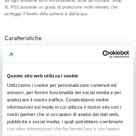
ad ogni ambiente ed è estremamente facile da montare. Swap
XL IP65 possiede un grado di protezione molto elevato, che
protegge il faretto dalla polvere e dall'acqua.
Caratteristiche
Cod.Art.
Colore led
A2124221W65
3000K
Dimensioni
Sorgente luminosa
Ø 108mm - H 110mm (Spazio
Led integrato
Questo sito web utilizza i cookie
minimo incasso 120mm)
Utilizziamo i cookie per personalizzare contenuti ed
annunci, per fornire funzionalità dei social media e per
Potenza e attacco
Dimmerazione
analizzare il nostro traffico. Condividiamo inoltre
7W - 3000K - 940Lm - CRI90
Phase cut
informazioni sul modo in cui utilizza il nostro sito con i
Classe energetica
IP
nostri partner che si occupano di analisi dei dati web,
A++, A+, A
65
pubblicità e social media, i quali potrebbero combinarle
con altre informazioni che ha fornito loro o che hanno
Mpn