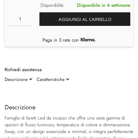
Disponibilità:
Disponibile in 4 settimane
AGGIUNGI AL CARRELLO
Paga in 3 rate con
Richiedi assistenza
Descrizione
Caratteristiche
Vai
Vai
alla
all'inizio
fine
della
Descrizione
della
galleria
Famiglia di faretti Led da incasso che offre una vasta gamma di
galleria
di
opzioni di flusso luminoso, temperatura di colore e dimmerazione.
di
immagini
Swap, con un design essenziale e minimal, si integra perfettamente
immagini