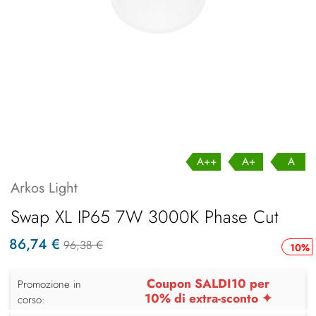
A++
A+
A
Arkos Light
Swap XL IP65 7W 3000K Phase Cut
86,74 €
96,38 €
10%
Coupon SALDI10 per
Promozione in
10% di extra-sconto ✦
corso: