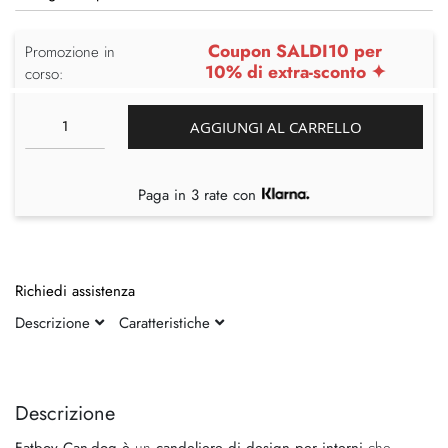
Coupon SALDI10 per
Promozione in
10% di extra-sconto ✦
corso:
AGGIUNGI AL CARRELLO
Paga in 3 rate con
Richiedi assistenza
Descrizione
Caratteristiche
Vai
Vai
alla
all'inizio
fine
della
Descrizione
della
galleria
Fatboy Can-dog è
un
candeliere di design per interni
che