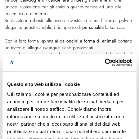
galleria
di
unisce la passione per gli amici a quattro zampe ad uno stile
di
immagini
eccentrico e moderno.
immagini
Realizzato in robusto alluminio e rivestito con una finitura a polvere
elegante, questi candelieri riempiono di
personalità
la tua casa.
Con la loro forma ispirata ai
palloncini a forma di animali
portano
un tocco di allegria ovunque siano posizionati.
Disponibili in due varianti colori, sono adatti per
candele standard
fino a22 mm
di diametro.
Ti consigliamo di non versare mai acqua su Can-dog Fatboy® e
non usare mai oggetti appuntiti per rimuovere la cera.
Questo sito web utilizza i cookie
Utilizziamo i cookie per personalizzare contenuti ed
Perfetti per chi ama il
design stravagante
e gli arredi sofisticati.
annunci, per fornire funzionalità dei social media e per
Sono il
regalo ideale
per gli amici, per le feste Natalizie o
semplicemente per regalarsi un po’ di calore e compagnia.
analizzare il nostro traffico. Condividiamo inoltre
informazioni sul modo in cui utilizza il nostro sito con i
nostri partner che si occupano di analisi dei dati web,
pubblicità e social media, i quali potrebbero combinarle
Caratteristiche
con altre informazioni che ha fornito loro o che hanno