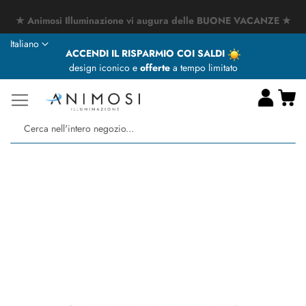
★ Animosi Illuminazione vi augura delle BUONE VACANZE ★
Lingua
Italiano
ACCENDI IL RISPARMIO COI SALDI
design iconico e
offerte
a tempo limitato
Ca
Ce