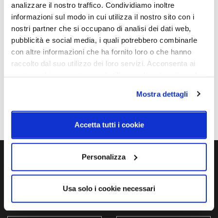
analizzare il nostro traffico. Condividiamo inoltre
informazioni sul modo in cui utilizza il nostro sito con i
Schemi tecnici
nostri partner che si occupano di analisi dei dati web,
pubblicità e social media, i quali potrebbero combinarle
con altre informazioni che ha fornito loro o che hanno
raccolto dal suo utilizzo dei loro servizi. Acconsenta ai
nostri cookie se continua ad utilizzare il nostro sito web.
Mostra dettagli
Accetta tutti i cookie
Personalizza
Ti servono maggiori informazioni?
Contattaci via Chat, via telefono allo + 39 039 9909099 oppure
Usa solo i cookie necessari
compila il modulo