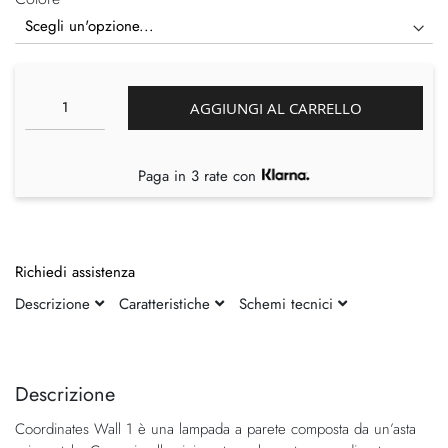
AGGIUNGI AL CARRELLO
Paga in 3 rate con
Richiedi assistenza
Descrizione
Caratteristiche
Schemi tecnici
Vai
Vai
alla
all'inizio
fine
della
Descrizione
della
galleria
Coordinates Wall 1 è una lampada a parete composta da un’asta
galleria
di