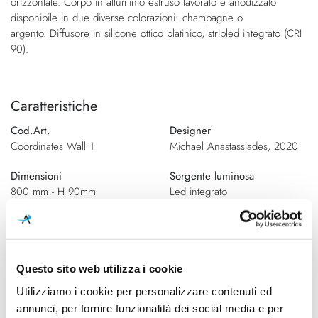
orizzontale. Corpo in alluminio estruso lavorato e anodizzato
di
immagini
disponibile in due diverse colorazioni: champagne o
immagini
argento. Diffusore in silicone ottico platinico, stripled integrato (CRI
90).
Caratteristiche
Cod.Art.
Designer
Coordinates Wall 1
Michael Anastassiades, 2020
Dimensioni
Sorgente luminosa
800 mm - H 90mm
Led integrato
Potenza e attacco
Dimmerazione
15W - 2700K - 962Lm - CRI90
On/Off
Classe energetica
Questo sito web utilizza i cookie
A++
Utilizziamo i cookie per personalizzare contenuti ed
annunci, per fornire funzionalità dei social media e per