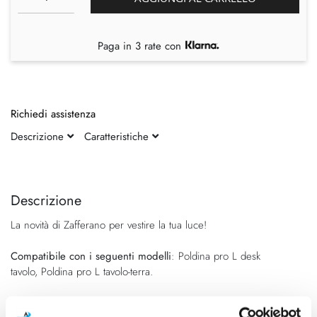
Paga in 3 rate con
Richiedi assistenza
Descrizione
Caratteristiche
Vai
Vai
alla
all'inizio
fine
della
Descrizione
della
galleria
La novità di Zafferano per vestire la tua luce!
galleria
di
di
immagini
Compatibile con i seguenti modelli
: Poldina pro L desk
immagini
tavolo, Poldina pro L tavolo-terra.