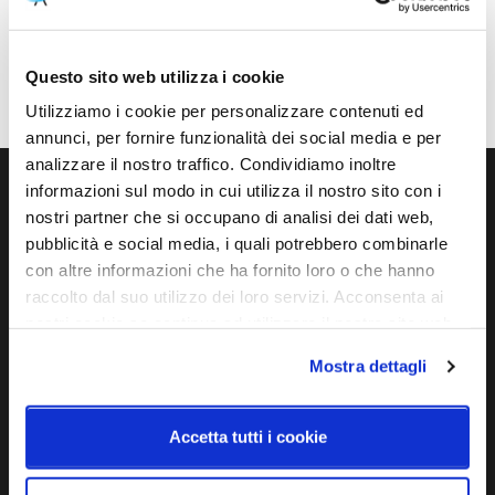
Caratteristiche
Cod.Art.
Dimensioni
Questo sito web utilizza i cookie
LD035501
Ø 195mm x 170mm
Utilizziamo i cookie per personalizzare contenuti ed
annunci, per fornire funzionalità dei social media e per
analizzare il nostro traffico. Condividiamo inoltre
informazioni sul modo in cui utilizza il nostro sito con i
Ti servono maggiori informazioni?
nostri partner che si occupano di analisi dei dati web,
pubblicità e social media, i quali potrebbero combinarle
Contattaci via Chat, via telefono allo + 39 039 9909099 oppure
con altre informazioni che ha fornito loro o che hanno
compila il modulo
raccolto dal suo utilizzo dei loro servizi. Acconsenta ai
nostri cookie se continua ad utilizzare il nostro sito web.
EMAIL
WHATSAPP
Mostra dettagli
TELEFONO
MODULO CONTATTI
Accetta tutti i cookie